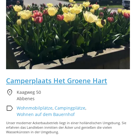
Camperplaats Het Groene Hart
location_on
Kaagweg 50
Abbenes
label
Wohnmobilplätze
,
Campingplätze
,
Wohnen auf dem Bauernhof
Unser moderner Ackerbaubetrieb liegt in einer holländischen Umgebung. Sie
erfahren das Landleben inmitten der Äcker und genießen die vielen
Wasserkünsten in der Umgebung.