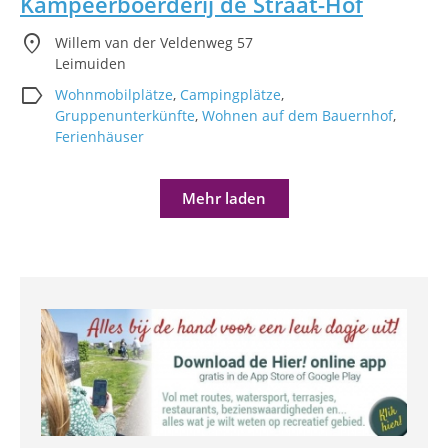
Kampeerboerderij de Straat-Hof
location_on
Willem van der Veldenweg 57
Leimuiden
label
Wohnmobilplätze
,
Campingplätze
,
Gruppenunterkünfte
,
Wohnen auf dem Bauernhof
,
Ferienhäuser
Mehr laden