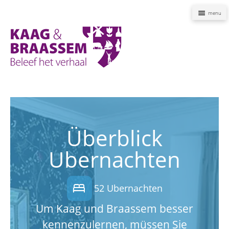
Naviga
Kaag
en
Braassem
Promoties
Überblick
Ubernachten
bed
52 Ubernachten
Um Kaag und Braassem besser
kennenzulernen, müssen Sie