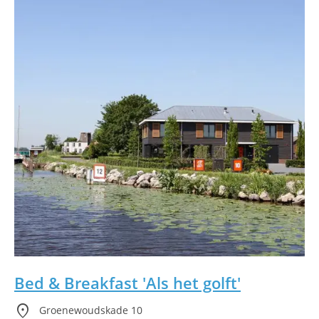
Bed & Breakfast 'Als het golft'
location_on
Groenewoudskade 10