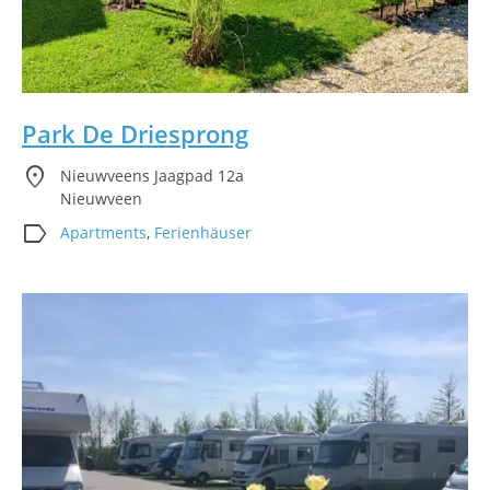
Park De Driesprong
location_on
Nieuwveens Jaagpad 12a
Nieuwveen
label
Apartments
,
Ferienhäuser