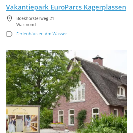
Vakantiepark EuroParcs Kagerplassen
location_on
Boekhorsterweg 21
Warmond
label
Ferienhäuser
,
Am Wasser