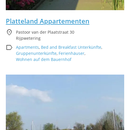
Platteland Appartementen
location_on
Pastoor van der Plaatstraat 30
Rijpwetering
label
Apartments
,
Bed and Breakfast Unterkünfte
,
Gruppenunterkünfte
,
Ferienhäuser
,
Wohnen auf dem Bauernhof