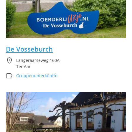
De Vosseburch
location_on
Langeraarseweg 160A
Ter Aar
label
Gruppenunterkünfte