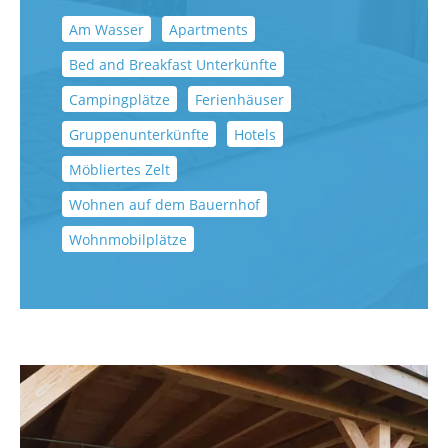
Am Wasser
Apartments
Bed and Breakfast Unterkünfte
Campingplätze
Ferienhäuser
Gruppenunterkünfte
Hotels
Möbliertes Zelt
Wohnen auf dem Bauernhof
Wohnmobilplätze