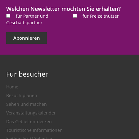
Addresse
*
Welchen Newsletter möchten Sie erhalten?
für Partner und
für Freizeitnutzer
Geschäftspartner
Abonnieren
Für besucher
Home
Besuch planen
Sehen und machen
Veranstaltungskalender
Das Gebiet entdecken
Touristische Informationen
Nationaler Mühlentag