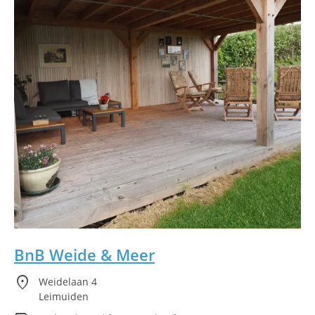
BnB Weide & Meer
location_on
Weidelaan 4
Leimuiden