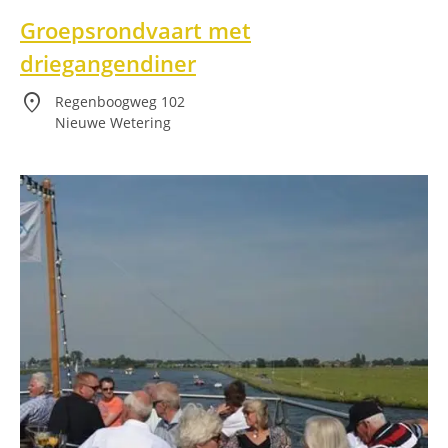
Groepsrondvaart met
driegangendiner
location_on
Regenboogweg 102
Nieuwe Wetering