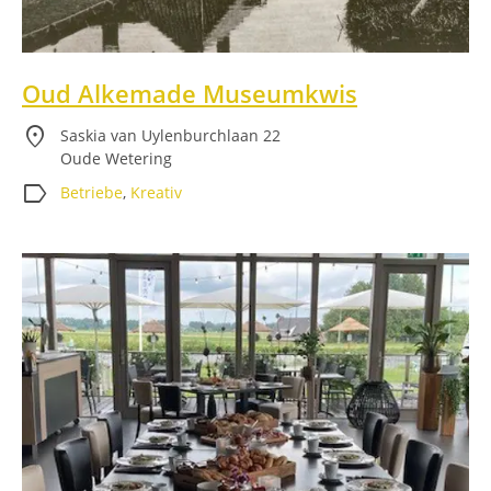
Oud Alkemade Museumkwis
location_on
Saskia van Uylenburchlaan 22
Oude Wetering
label
Betriebe
,
Kreativ