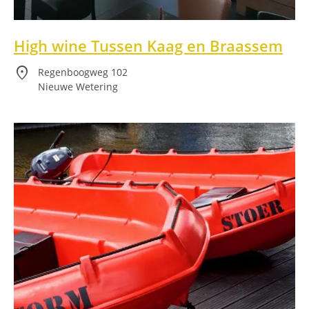
High wine Tussen Kaag en Braassem
location_on
Regenboogweg 102
Nieuwe Wetering