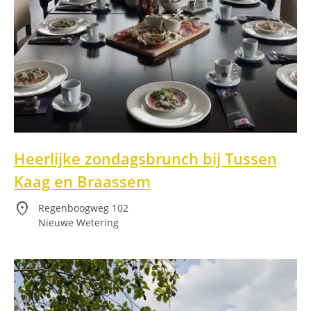
Heerlijke zondagsbrunch bij Tussen
Kaag en Braassem
location_on
Regenboogweg 102
Nieuwe Wetering