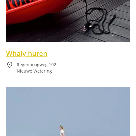
Whaly huren
location_on
Regenboogweg 102
Nieuwe Wetering