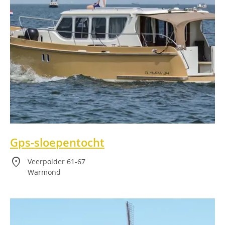
Gps-sloepentocht
location_on
Veerpolder 61-67
Warmond