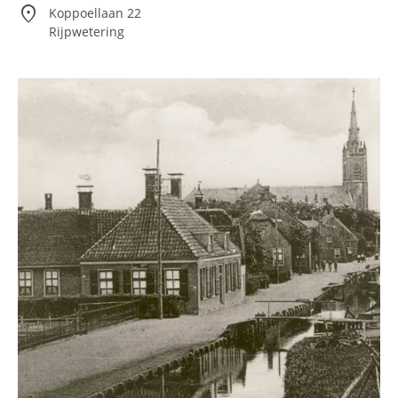
location_on
Koppoellaan 22
Rijpwetering