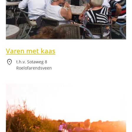
Varen met kaas
location_on
t.h.v. Sotaweg 8
Roelofarendsveen