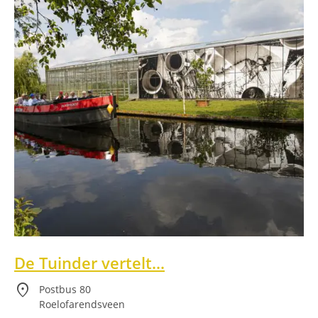
De Tuinder vertelt...
location_on
Postbus 80
Roelofarendsveen