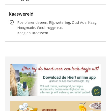
Kaaswereld
location_on
Roelofarendsveen, Rijpwetering, Oud Ade, Kaag,
Hoogmade, Woubrugge e.o.
Kaag en Braassem