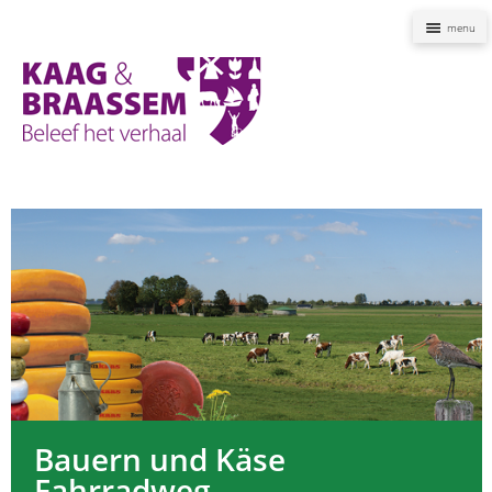
Naviga
Kaag
en
Braassem
Promoties
Bauern und Käse
Fahrradweg