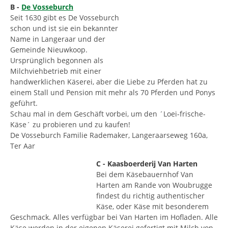
B -
De Vosseburch
Seit 1630 gibt es De Vosseburch
schon und ist sie ein bekannter
Name in Langeraar und der
Gemeinde Nieuwkoop.
Ursprünglich begonnen als
Milchviehbetrieb mit einer
handwerklichen Käserei, aber die Liebe zu Pferden hat zu
einem Stall und Pension mit mehr als 70 Pferden und Ponys
geführt.
Schau mal in dem Geschäft vorbei, um den ´Loei-frische-
Käse´ zu probieren und zu kaufen!
De Vosseburch Familie Rademaker, Langeraarseweg 160a,
Ter Aar
C - Kaasboerderij Van Harten
Bei dem Käsebauernhof Van
Harten am Rande von Woubrugge
findest du richtig authentischer
Käse, oder Käse mit besonderem
Geschmack. Alles verfügbar bei Van Harten im Hofladen. Alle
Käse werden in der eigenen Käserei gefertigt mit Milch von