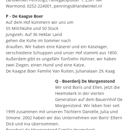
Warmond, 0252-224001, pennings@landwinkel.nl
P - De Kaagse Boer
Auf dem Hof ​​kümmern wir uns um
55 Milchkühe und 50 Stück
Jungvieh. Auf 36 Hektar Land
gehen die Kühe im Sommer nach
draußen. Wir haben eine Käserei und ein Käselager,
verschiedene Schuppen und unser Hof stammt aus 1850.
Außerdem gibt es ungefähr fünfzehn Hühner, wir haben
zwei Ziegen, einen Hund und eine Katze.
De Kaagse Boer Familie Van Ruiten, Julianalaan 29, Kaag
Q - Boerderij De Morgenstond
Wir sind Boris und Ellen, jetzt die
Heemskerk in der vierten
Generation auf dem Bauernhof De
Morgenstond. Wir leben hier seit
1999 zusammen mit unseren Töchtern Daniëlle, Julia und
Simone. 2002 haben wir das Unternehmen von Boris' Eltern
Dick und Ina übernommen.
Boerderij de Morgenstond Familie Heemskerk,