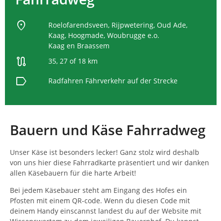
location_on
Roelofarendsveen, Rijpwetering, Oud Ade,
Kaag, Hoogmade, Woubrugge e.o.
Kaag en Braassem
route
35, 27 of 18 km
label
Radfahren
Fährverkehr auf der Strecke
Bauern und Käse Fahrradweg
Unser Käse ist besonders lecker! Ganz stolz wird deshalb
von uns hier diese Fahrradkarte präsentiert und wir danken
allen Käsebauern für die harte Arbeit!
Bei jedem Käsebauer steht am Eingang des Hofes ein
Pfosten mit einem QR-code. Wenn du diesen Code mit
deinem Handy einscannst landest du auf der Website mit