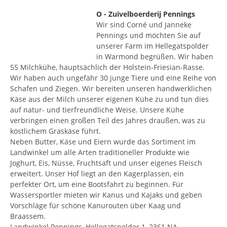
O - Zuivelboerderij Pennings
Wir sind Corné und Janneke
Pennings und möchten Sie auf
unserer Farm im Hellegatspolder
in Warmond begrüßen. Wir haben
55 Milchkühe, hauptsächlich der Holstein-Friesian-Rasse.
Wir haben auch ungefähr 30 junge Tiere und eine Reihe von
Schafen und Ziegen. Wir bereiten unseren handwerklichen
Käse aus der Milch unserer eigenen Kühe zu und tun dies
auf natur- und tierfreundliche Weise. Unsere Kühe
verbringen einen großen Teil des Jahres draußen, was zu
köstlichem Graskäse führt.
Neben Butter, Käse und Eiern wurde das Sortiment im
Landwinkel um alle Arten traditioneller Produkte wie
Joghurt, Eis, Nüsse, Fruchtsaft und unser eigenes Fleisch
erweitert. Unser Hof liegt an den Kagerplassen, ein
perfekter Ort, um eine Bootsfahrt zu beginnen. Für
Wassersportler mieten wir Kanus und Kajaks und geben
Vorschläge für schöne Kanurouten über Kaag und
Braassem.
Landwinkel Pennings, Hellegatspolder 1, 2361 NA