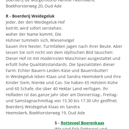
Boekhorsterweg 20, Oud Ade
R - Boerderij Weidegeluk
Jeder, der den Weidegeluk-Hof
betritt, wird sofort verstehen,
woher der Name kommt. Die
Hühner tummeln sich, Wiesenvögel
bauen ihre Nester, Turmfalken jagen nach ihrer Beute. Aber
lassen Sie sich nicht von dem idyllischen Bild täuschen:
Dieser Hof ist mit modernsten Maschinen ausgestattet und
erfüllt hohe Qualitätsstandards. Die Spezialitäten dieser
Farm: Echter Bauern-Leiden-Käse und Bauernbutter!
In Weidegeluk leben Klaas und Sandra Heemskerk und ihre
Kinder Siem, Nienke und Cas. Sie haben 65 Holstein-Kühe
und 60 Schafe, die über 40 Hektar Land verfügen. Ihr
Hofladen ist das ganze Jahr über am Donnerstag-, Freitag-
und Samstagnachmittag von 15.30 bis 17.30 Uhr geöffnet.
Boerderij Weidegeluk Klaas en Sandra
Heemskerk, Boekhorsterweg 19, Oud Ade
S -
Rotteveel Boerenkaas
Wir sind Erik Rotteveel und