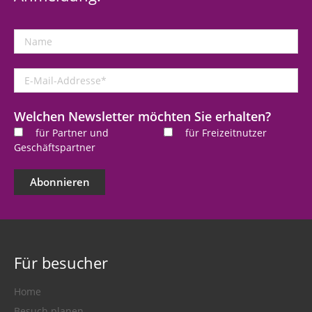
Name
E-
Mail-
Addresse
*
Welchen Newsletter möchten Sie erhalten?
für Partner und
für Freizeitnutzer
Geschäftspartner
Abonnieren
Für besucher
Home
Besuch planen