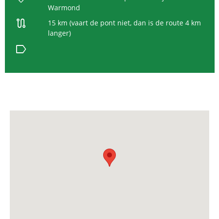
Warmond
route
15 km (vaart de pont niet, dan is de route 4 km
langer)
label