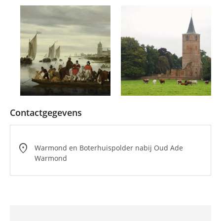
Contactgegevens
location_on
Warmond en Boterhuispolder nabij Oud Ade
Warmond