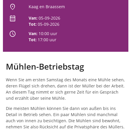
location_on
Kaag en Braassem
calendar_month
Van:
05-09-2026
Tot:
05-09-2026
schedule
Van:
10:00 uur
Tot:
17:00 uur
Mühlen-Betriebstag
Wenn Sie am ersten Samstag des Monats eine Mühle sehen,
deren Flügel sich drehen, dann ist der Müller bei der Arbeit.
An diesem Tag nimmt er sich gerne Zeit für ein Gespräch
und erzählt über seine Mühle.
Die meisten Mühlen können Sie dann von außen bis ins
Detail in Betrieb sehen. Ein paar Mühlen sind manchmal
auch von innen zu besichtigen. Die Mühlen sind bewohnt,
nehmen Sie also Rücksicht auf die Privatsphäre des Müllers.