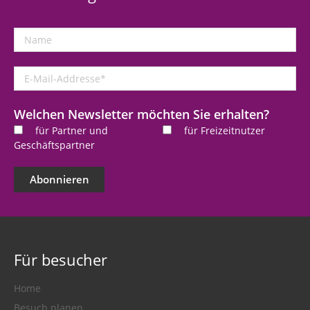
Name
E-
Mail-
Addresse
*
Welchen Newsletter möchten Sie erhalten?
für Partner und
für Freizeitnutzer
Geschäftspartner
Abonnieren
Für besucher
Home
Besuch planen