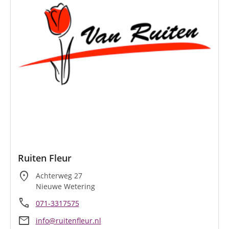
Ruiten Fleur
location_on
Achterweg 27
Nieuwe Wetering
call
071-3317575
mail
info@ruitenfleur.nl