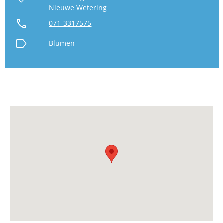
Nieuwe Wetering
call
071-3317575
label
Blumen