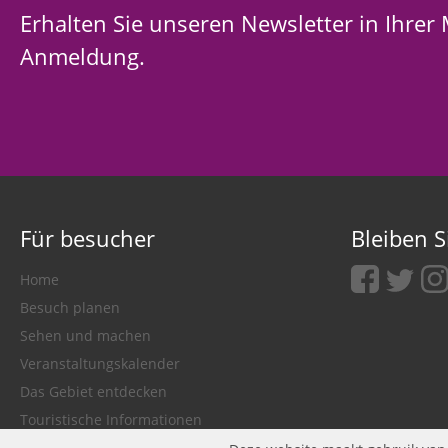
Erhalten Sie unseren Newsletter in Ihrer
Anmeldung.
Für besucher
Bleiben S
facebook
twitter
ins
Home
Besuch planen
Sehen und machen
Veranstaltungskalender
Das Gebiet entdecken
Touristische Informationen
Nationaler Mühlentag