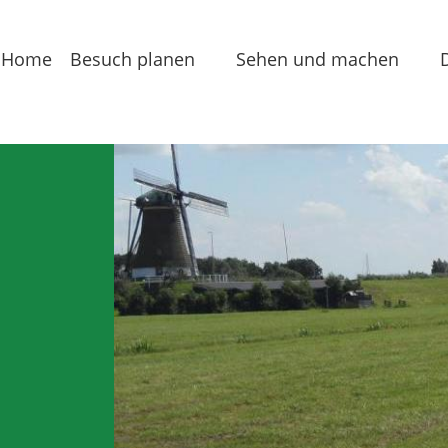
Home
Besuch planen
Sehen und machen
Erreichbarkeit
Arrangements
Touristische
Sehenswürdigkeiten
Informationen
Essen & Trinken
Ubernachten
Routen
Einrichtungen
für gruppen
Regionale Produkte
Einrichtungen
Freizeit
Freizeit am Wasser