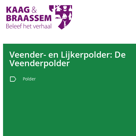
Kaag
en
Braassem
Promoties
Veender- en Lijkerpolder: De
Veenderpolder
label
Polder