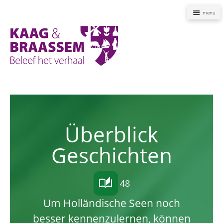
Naviga
Kaag
en
Braassem
Promoties
Überblick
Geschichten
auto_stories
48
Um Holländische Seen noch
besser kennenzulernen, können