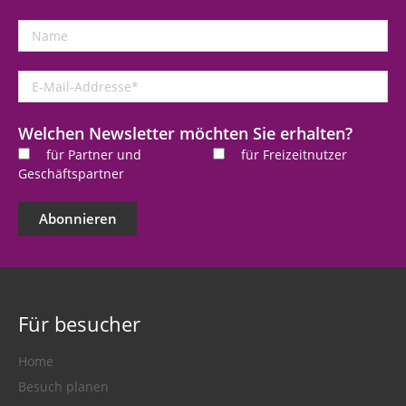
Name
E-
Mail-
Addresse
*
Welchen Newsletter möchten Sie erhalten?
für Partner und
für Freizeitnutzer
Geschäftspartner
Abonnieren
Für besucher
Home
Besuch planen