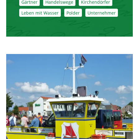
Gärtner
Handelswege
Kirchendörfer
Leben mit Wasser
Polder
Unternehmer