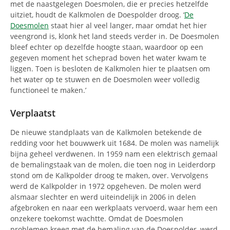
met de naastgelegen Doesmolen, die er precies hetzelfde
uitziet, houdt de Kalkmolen de Doespolder droog. ‘
De
Doesmolen
staat hier al veel langer, maar omdat het hier
veengrond is, klonk het land steeds verder in. De Doesmolen
bleef echter op dezelfde hoogte staan, waardoor op een
gegeven moment het scheprad boven het water kwam te
liggen. Toen is besloten de Kalkmolen hier te plaatsen om
het water op te stuwen en de Doesmolen weer volledig
functioneel te maken.’
Verplaatst
De nieuwe standplaats van de Kalkmolen betekende de
redding voor het bouwwerk uit 1684. De molen was namelijk
bijna geheel verdwenen. In 1959 nam een elektrisch gemaal
de bemalingstaak van de molen, die toen nog in Leiderdorp
stond om de Kalkpolder droog te maken, over. Vervolgens
werd de Kalkpolder in 1972 opgeheven. De molen werd
alsmaar slechter en werd uiteindelijk in 2006 in delen
afgebroken en naar een werkplaats vervoerd, waar hem een
onzekere toekomst wachtte. Omdat de Doesmolen
problemen kreeg met de bemaling van de Doespolder, werd