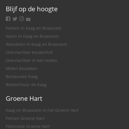
Blijf op de hoogte
facebook
twitter
instagram
youtube
Fietsen in Kaag en Braassem
Varen in Kaag en Braassem
Wandelen in Kaag en Braassem
Overnachten Keukenhof
Overnachten in een molen
Molen bezoeken
Restaurant Kaag
Bootverhuur de Kaag
Groene Hart
Kaag en Braassem in het Groene Hart
Fietsen Groene Hart
Fietsroute Groene Hart