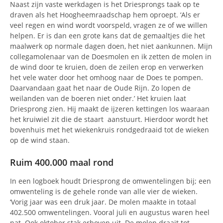
Naast zijn vaste werkdagen is het Driesprongs taak op te
draven als het Hoogheemraadschap hem oproept. ‘Als er
veel regen en wind wordt voorspeld, vragen ze of we willen
helpen. Er is dan een grote kans dat de gemaaltjes die het
maalwerk op normale dagen doen, het niet aankunnen. Mijn
collegamolenaar van de Doesmolen en ik zetten de molen in
de wind door te kruien, doen de zeilen erop en verwerken
het vele water door het omhoog naar de Does te pompen.
Daarvandaan gaat het naar de Oude Rijn. Zo lopen de
weilanden van de boeren niet onder.’ Het kruien laat
Driesprong zien. Hij maakt de ijzeren kettingen los waaraan
het kruiwiel zit die de staart aanstuurt. Hierdoor wordt het
bovenhuis met het wiekenkruis rondgedraaid tot de wieken
op de wind staan.
Ruim 400.000 maal rond
In een logboek houdt Driesprong de omwentelingen bij; een
omwenteling is de gehele ronde van alle vier de wieken.
‘Vorig jaar was een druk jaar. De molen maakte in totaal
402.500 omwentelingen. Vooral juli en augustus waren heel
nat. Ook oktober stak erboven uit. De molen draait tot