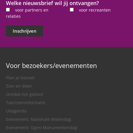
Welke nieuwsbrief wil jij ontvangen?
voor partners en
voor recreanten
relaties
Inschrijven
Voor bezoekers/evenementen
Plan je bezoek
Zien en doen
Ontdek het gebied
Toeristeninformatie
Uitagenda
Evenement: Nationale Molendag
Evenement: Open Monumentendag