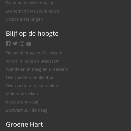
Evenement: Molennacht
Evenement: Museumhaven
Cookie instellingen
Blijf op de hoogte
facebook
twitter
instagram
youtube
Fietsen in Kaag en Braassem
Varen in Kaag en Braassem
Wandelen in Kaag en Braassem
Overnachten Keukenhof
Overnachten in een molen
Molen bezoeken
Restaurant Kaag
Bootverhuur de Kaag
Groene Hart