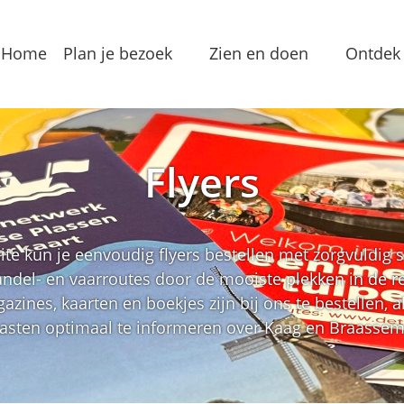
Home
Plan je bezoek
Zien en doen
Ontdek 
Bereikbaarheid
Arrangementen
Dorp
Toeristeninformatie
Bezienswaardigheden
Meren
Flyers
Overnachten
Eten & Drinken
Verha
Groepslocaties
Routes
In de
ite kun je eenvoudig flyers bestellen met zorgvuldig
wandel- en vaarroutes door de mooiste plekken in de r
Voorzieningen
Streekproducten
Lokale
azines, kaarten en boekjes zijn bij ons te bestellen, al
asten optimaal te informeren over Kaag en Braasse
Vermaak
Waterrecreatie