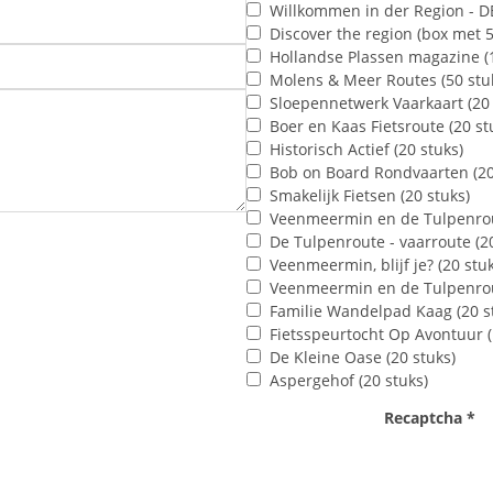
Willkommen in der Region - DE
Discover the region (box met 5
Hollandse Plassen magazine (1
Molens & Meer Routes (50 stu
Sloepennetwerk Vaarkaart (20 
Boer en Kaas Fietsrou
Historisch Actief (20 stuks)
Bob on Board Rondvaarten (20
Smakelijk Fietsen (20 stuks)
Veenmeermin en de Tulpenroute
De Tulpenroute - vaarroute (20
Veenmeermin, blijf je? (20
Veenmeermin en de Tulpenroute
Familie Wandelpad Kaag (20 s
Fietsspeurtocht Op Avontuur (
De Kleine Oase (20 stuks)
Aspergehof (20 stuks)
Recaptcha
*