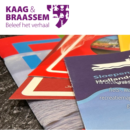
Kaag
en
Braassem
Promoties
Via deze webs
fiets-, 
recreatiemag
g