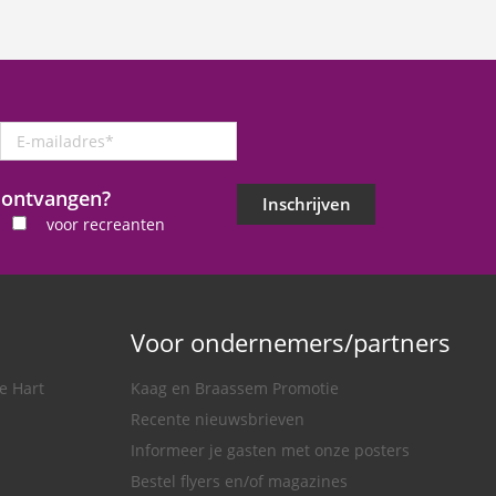
E-
mailadres
*
j ontvangen?
Inschrijven
voor recreanten
Voor ondernemers/partners
e Hart
Kaag en Braassem Promotie
Recente nieuwsbrieven
Informeer je gasten met onze posters
Bestel flyers en/of magazines