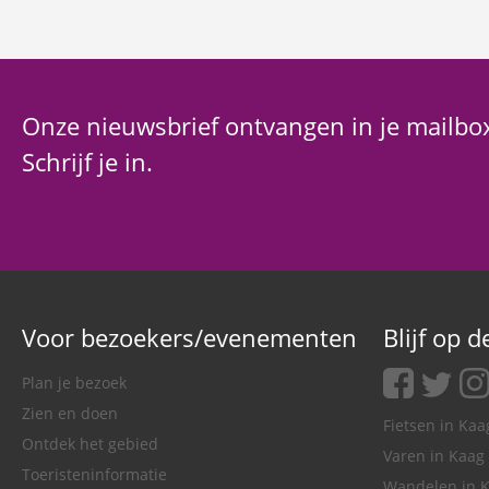
Onze nieuwsbrief ontvangen in je mailbo
Schrijf je in.
Voor bezoekers/evenementen
Blijf op 
facebook
twitter
ins
Plan je bezoek
Zien en doen
Fietsen in Ka
Ontdek het gebied
Varen in Kaag
Toeristeninformatie
Wandelen in 