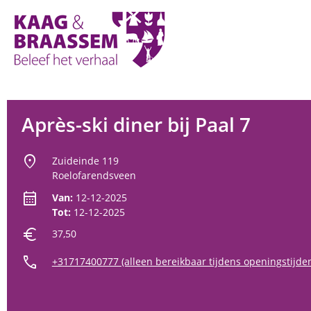
Kaag
en
Braassem
Promoties
Après-ski diner bij Paal 7
location_on
Zuideinde 119
Roelofarendsveen
calendar_month
Van:
12-12-2025
Tot:
12-12-2025
euro
37,50
call
+31717400777 (alleen bereikbaar tijdens openingstijde