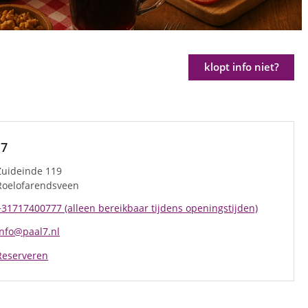
klopt info niet?
 7
Zuideinde 119
Roelofarendsveen
+31717400777 (alleen bereikbaar tijdens openingstijden)
info@paal7.nl
Reserveren