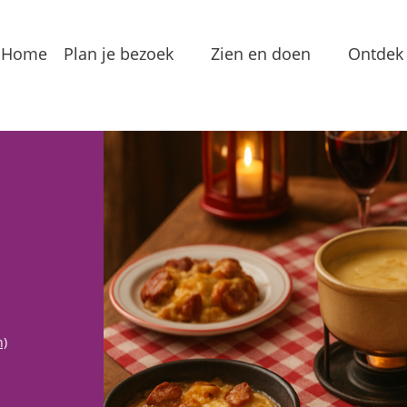
Home
Plan je bezoek
Zien en doen
Ontdek 
Bereikbaarheid
Arrangementen
Dorp
Toeristeninformatie
Bezienswaardigheden
Meren
Overnachten
Eten & Drinken
Verha
Groepslocaties
Routes
In de
Voorzieningen
Streekproducten
Lokale
n)
Vermaak
Waterrecreatie