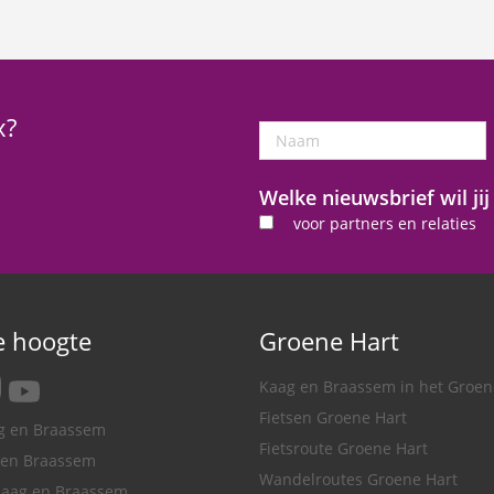
x?
Naam
Welke nieuwsbrief wil ji
voor partners en relaties
de hoogte
Groene Hart
tagram
youtube
Kaag en Braassem in het Groen
Fietsen Groene Hart
ag en Braassem
Fietsroute Groene Hart
 en Braassem
Wandelroutes Groene Hart
Kaag en Braassem