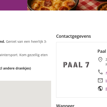
Contactgegevens
nd.
Geniet van een heerlijk 3-
Paal
intersport. Kom gezellig eten
location_on
cl andere drankjes)
call
mail
public
Wanneer