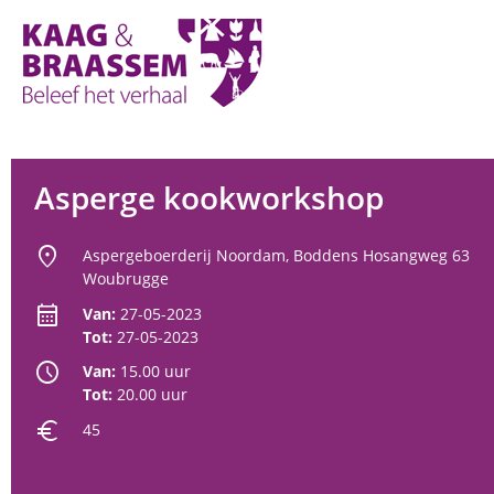
Kaag
en
Braassem
Promoties
Asperge kookworkshop
location_on
Aspergeboerderij Noordam, Boddens Hosangweg 63
Woubrugge
calendar_month
Van:
27-05-2023
Tot:
27-05-2023
schedule
Van:
15.00 uur
Tot:
20.00 uur
euro
45