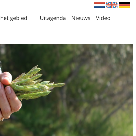
Nederlands
Engels
Du
het gebied
Uitagenda
Nieuws
Video
en
 en Plassen
len
 omgeving
 initiatieven