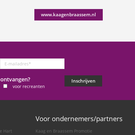
www.kaagenbraassem.nl
E-
mailadres
*
j ontvangen?
Inschrijven
voor recreanten
Voor ondernemers/partners
e Hart
Kaag en Braassem Promotie