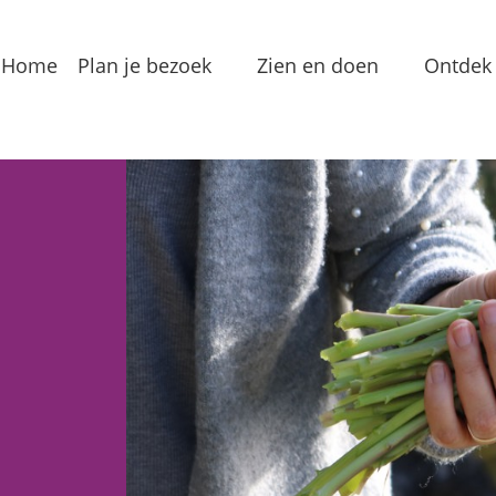
Home
Plan je bezoek
Zien en doen
Ontdek 
Bereikbaarheid
Arrangementen
Dorp
Toeristeninformatie
Bezienswaardigheden
Meren
Overnachten
Eten & Drinken
Verha
Groepslocaties
Routes
In de
Voorzieningen
Streekproducten
Lokale
Vermaak
Waterrecreatie