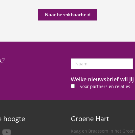
Naar bereikbaarheid
x?
Naam
Welke nieuwsbrief wil ji
voor partners en relaties
de hoogte
Groene Hart
tagram
youtube
Kaag en Braassem in het Groen