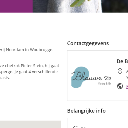
Contactgegevens
derij Noordam in Woubrugge.
De B
chefkok Pieter Stein, hij gaat
location_on
perge. Je gaat 4 verschillende
basis.
public
Belangrijke info