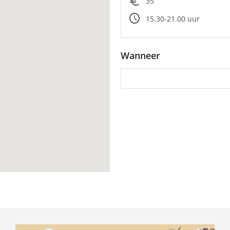
euro
35
schedule
15.30-21.00 uur
Wanneer