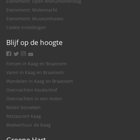
Evenement: Open Monumentendag
Evenement: Molennacht
Evenement: Museumhaven
Cookie instellingen
Blijf op de hoogte
facebook
twitter
instagram
youtube
Fietsen in Kaag en Braassem
Varen in Kaag en Braassem
Wandelen in Kaag en Braassem
Overnachten Keukenhof
Overnachten in een molen
Molen bezoeken
Restaurant Kaag
Bootverhuur de Kaag
Groene Hart