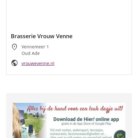
Brasserie Vrouw Venne
location_on
Vennemeer 1
Oud Ade
public
vrouwevenne.nl