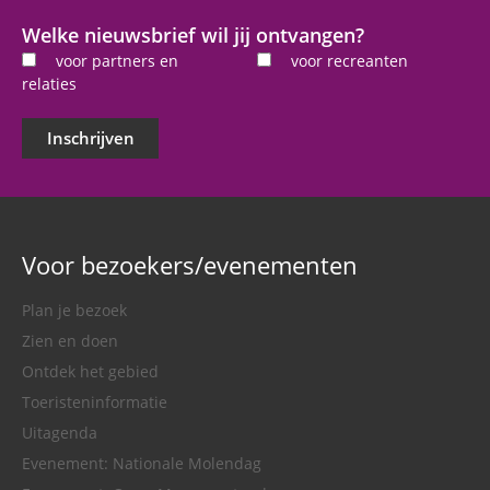
*
Welke nieuwsbrief wil jij ontvangen?
voor partners en
voor recreanten
relaties
Inschrijven
Voor bezoekers/evenementen
Plan je bezoek
Zien en doen
Ontdek het gebied
Toeristeninformatie
Uitagenda
Evenement: Nationale Molendag