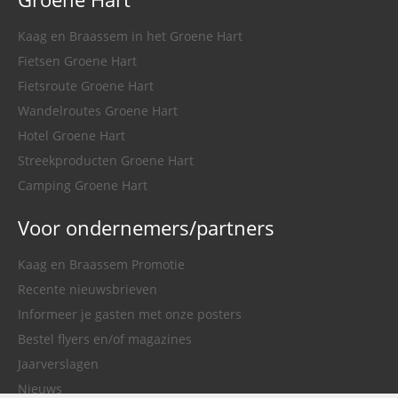
Kaag en Braassem in het Groene Hart
Fietsen Groene Hart
Fietsroute Groene Hart
Wandelroutes Groene Hart
Hotel Groene Hart
Streekproducten Groene Hart
Camping Groene Hart
Voor ondernemers/partners
Kaag en Braassem Promotie
Recente nieuwsbrieven
Informeer je gasten met onze posters
Bestel flyers en/of magazines
Jaarverslagen
Nieuws