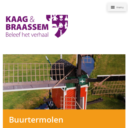
Naviga
Kaag
en
Braassem
Promoties
Buurtermolen