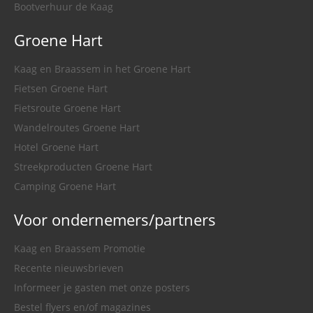
Bootverhuur de Kaag
Groene Hart
Kaag en Braassem in het Groene Hart
Fietsen Groene Hart
Fietsroute Groene Hart
Wandelroutes Groene Hart
Hotel Groene Hart
Streekproducten Groene Hart
Camping Groene Hart
Voor ondernemers/partners
Kaag en Braassem Promotie
Recente nieuwsbrieven
Informeer je gasten met onze posters
Bestel flyers en/of magazines