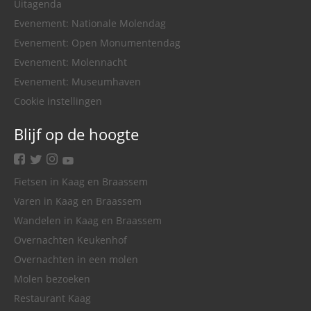
Uitagenda
Evenement: Nationale Molendag
Evenement: Open Monumentendag
Evenement: Molennacht
Evenement: Museumhaven
Cookie instellingen
Blijf op de hoogte
facebook
twitter
instagram
youtube
Fietsen in Kaag en Braassem
Varen in Kaag en Braassem
Wandelen in Kaag en Braassem
Overnachten Keukenhof
Overnachten in een molen
Molen bezoeken
Restaurant Kaag