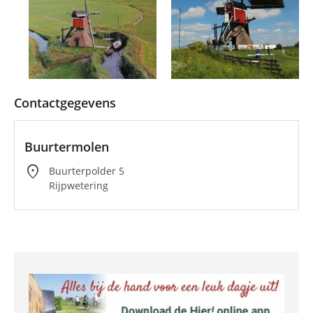
Contactgegevens
Buurtermolen
location_on
Buurterpolder 5
Rijpwetering