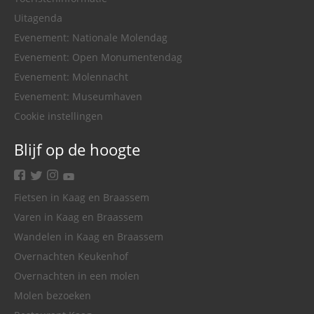
Uitagenda
Evenement: Nationale Molendag
Evenement: Open Monumentendag
Evenement: Molennacht
Evenement: Museumhaven
Cookie instellingen
Blijf op de hoogte
facebook
twitter
instagram
youtube
Fietsen in Kaag en Braassem
Varen in Kaag en Braassem
Wandelen in Kaag en Braassem
Overnachten Keukenhof
Overnachten in een molen
Molen bezoeken