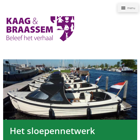
Naviga
Kaag
en
Braassem
Promoties
Het sloepennetwerk