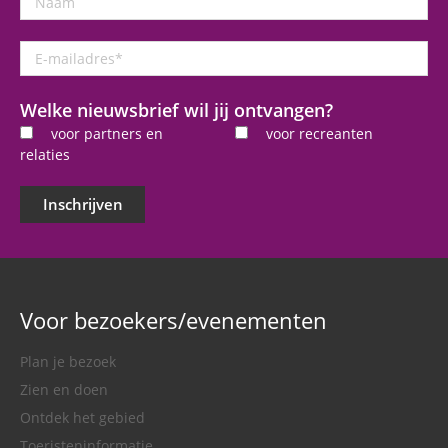
E-
mailadres
*
Welke nieuwsbrief wil jij ontvangen?
voor partners en
voor recreanten
relaties
Inschrijven
Voor bezoekers/evenementen
Plan je bezoek
Zien en doen
Ontdek het gebied
Toeristeninformatie