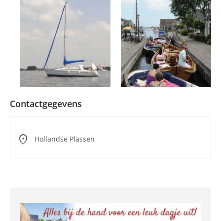
Contactgegevens
location_on
Hollandse Plassen