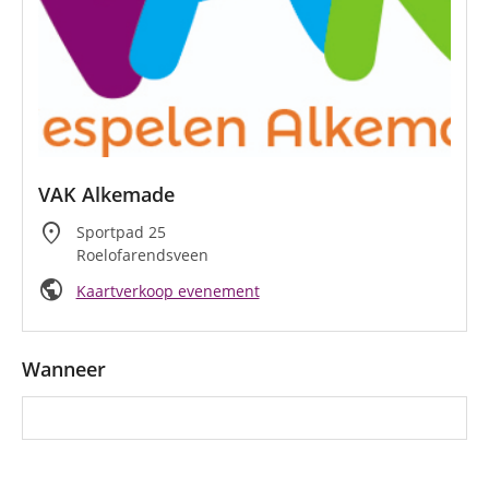
VAK Alkemade
location_on
Sportpad 25
Roelofarendsveen
public
Kaartverkoop evenement
Wanneer