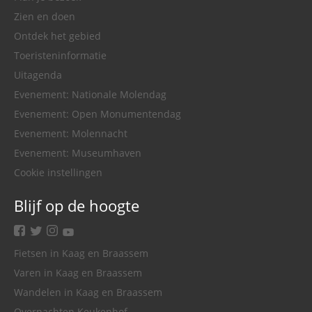
Zien en doen
Ontdek het gebied
Toeristeninformatie
Uitagenda
Evenement: Nationale Molendag
Evenement: Open Monumentendag
Evenement: Molennacht
Evenement: Museumhaven
Cookie instellingen
Blijf op de hoogte
facebook
twitter
instagram
youtube
Fietsen in Kaag en Braassem
Varen in Kaag en Braassem
Wandelen in Kaag en Braassem
Overnachten Keukenhof