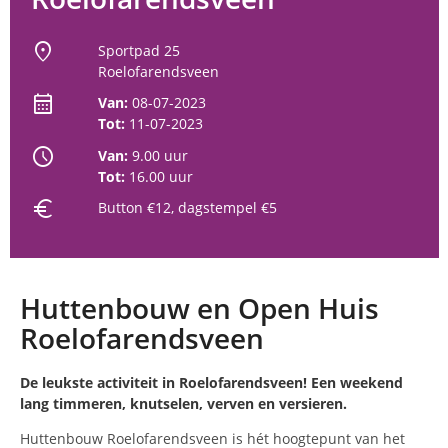
location_on
Sportpad 25
Roelofarendsveen
calendar_month
Van:
08-07-2023
Tot:
11-07-2023
schedule
Van:
9.00 uur
Tot:
16.00 uur
euro
Button €12, dagstempel €5
Huttenbouw en Open Huis
Roelofarendsveen
De leukste activiteit in Roelofarendsveen! Een weekend
lang timmeren, knutselen, verven en versieren.
Huttenbouw Roelofarendsveen is hét hoogtepunt van het