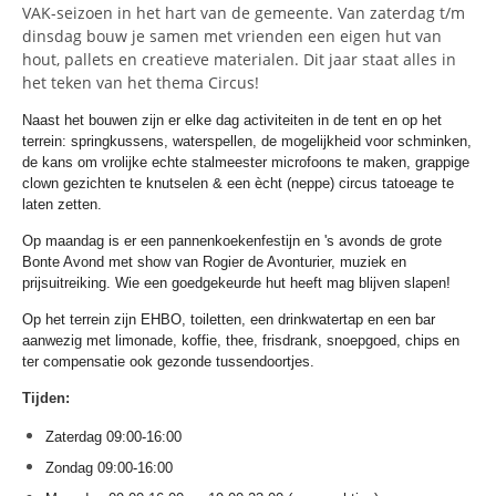
VAK-seizoen in het hart van de gemeente. Van zaterdag t/m
dinsdag bouw je samen met vrienden een eigen hut van
hout, pallets en creatieve materialen. Dit jaar staat alles in
het teken van het thema Circus!
Naast het bouwen zijn er elke dag activiteiten in de tent en op het
terrein: springkussens, waterspellen, de mogelijkheid voor schminken,
de kans om vrolijke echte stalmeester microfoons te maken, grappige
clown gezichten te knutselen & een ècht (neppe) circus tatoeage te
laten zetten.
Op maandag is er een pannenkoekenfestijn en 's avonds de grote
Bonte Avond met show van Rogier de Avonturier, muziek en
prijsuitreiking. Wie een goedgekeurde hut heeft mag blijven slapen!
Op het terrein zijn EHBO, toiletten, een drinkwatertap en een bar
aanwezig met limonade, koffie, thee, frisdrank, snoepgoed, chips en
ter compensatie ook gezonde tussendoortjes.
Tijden:
Zaterdag 09:00-16:00
Zondag 09:00-16:00