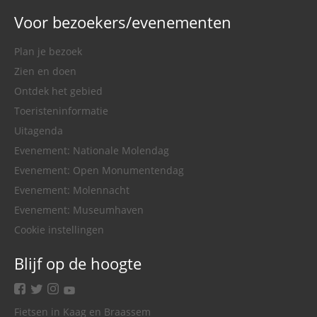
Voor bezoekers/evenementen
Plan je bezoek
Zien en doen
Ontdek het gebied
Toeristeninformatie
Uitagenda
Evenement: Nationale Molendag
Evenement: Open Monumentendag
Evenement: Molennacht
Evenement: Museumhaven
Cookie instellingen
Blijf op de hoogte
facebook
twitter
instagram
youtube
Fietsen in Kaag en Braassem