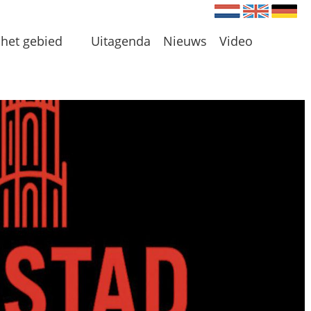
Nederlands
Engels
Du
het gebied
Uitagenda
Nieuws
Video
en
 en Plassen
len
 omgeving
 initiatieven