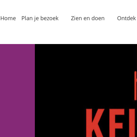
Home
Plan je bezoek
Zien en doen
Ontdek 
Bereikbaarheid
Arrangementen
Dorp
Toeristeninformatie
Bezienswaardigheden
Meren
Overnachten
Eten & Drinken
Verha
Groepslocaties
Routes
In de
Voorzieningen
Streekproducten
Lokale
Vermaak
Waterrecreatie