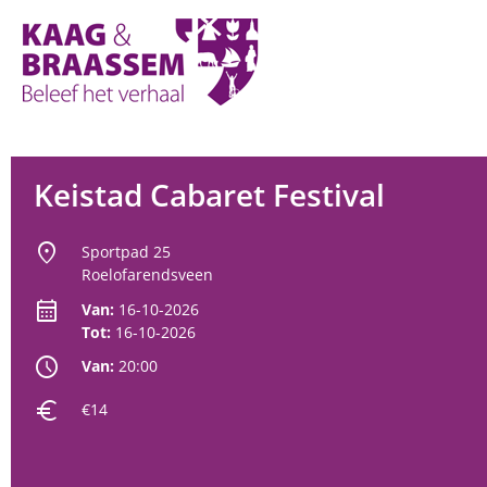
Kaag
en
Braassem
Promoties
Keistad Cabaret Festival
location_on
Sportpad 25
Roelofarendsveen
calendar_month
Van:
16-10-2026
Tot:
16-10-2026
schedule
Van:
20:00
euro
€14