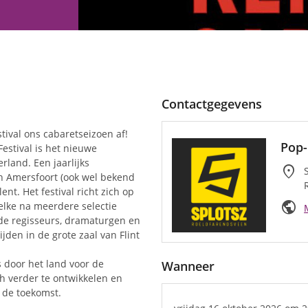
Contactgegevens
tival ons cabaretseizoen af!
Pop-
Festival is het nieuwe
land. Een jaarlijks
location_on
in Amersfoort (ook wel bekend
ent. Het festival richt zich op
public
elke na meerdere selectie
e regisseurs, dramaturgen en
ijden in de grote zaal van Flint
s door het land voor de
Wanneer
ch verder te ontwikkelen en
 de toekomst.