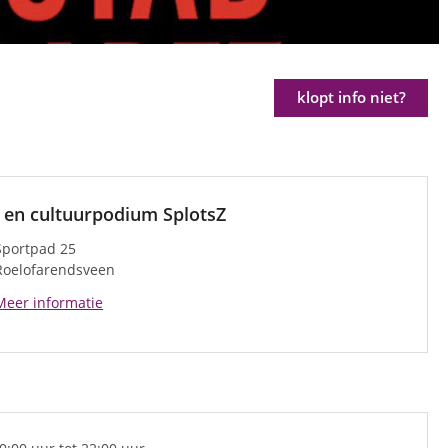
klopt info niet?
 en cultuurpodium SplotsZ
Sportpad 25
Roelofarendsveen
Meer informatie