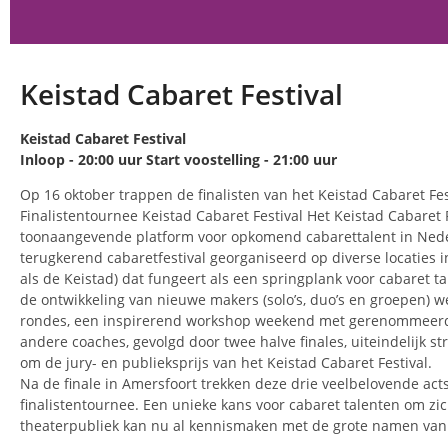
Keistad Cabaret Festival
Keistad Cabaret Festival
Inloop - 20:00 uur Start voostelling - 21:00 uur
Op 16 oktober trappen de finalisten van het Keistad Cabaret Fes
Finalistentournee Keistad Cabaret Festival Het Keistad Cabaret 
toonaangevende platform voor opkomend cabarettalent in Neder
terugkerend cabaretfestival georganiseerd op diverse locaties 
als de Keistad) dat fungeert als een springplank voor cabaret tal
de ontwikkeling van nieuwe makers (solo’s, duo’s en groepen) w
rondes, een inspirerend workshop weekend met gerenommeerd
andere coaches, gevolgd door twee halve finales, uiteindelijk str
om de jury- en publieksprijs van het Keistad Cabaret Festival.
Na de finale in Amersfoort trekken deze drie veelbelovende act
finalistentournee. Een unieke kans voor cabaret talenten om zi
theaterpubliek kan nu al kennismaken met de grote namen van