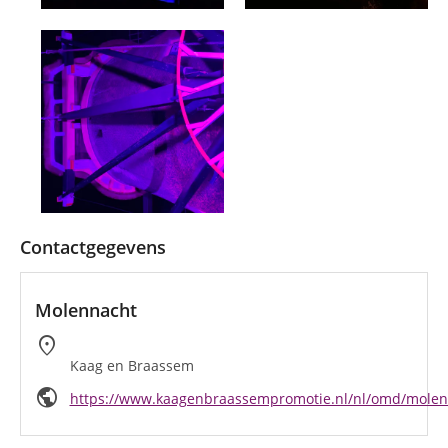
Contactgegevens
Molennacht
location_on
Kaag en Braassem
public
https://www.kaagenbraassempromotie.nl/nl/omd/molen