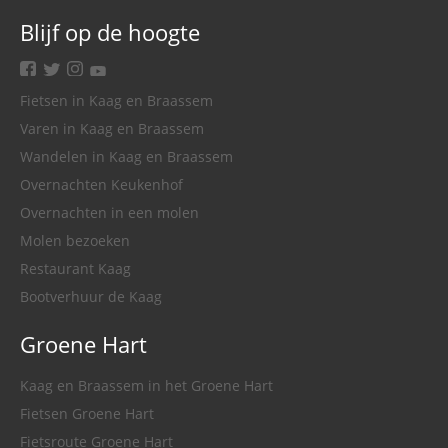
Blijf op de hoogte
facebook
twitter
instagram
youtube
Fietsen in Kaag en Braassem
Varen in Kaag en Braassem
Wandelen in Kaag en Braassem
Overnachten Keukenhof
Overnachten in een molen
Molen bezoeken
Restaurant Kaag
Bootverhuur de Kaag
Groene Hart
Kaag en Braassem in het Groene Hart
Fietsen Groene Hart
Fietsroute Groene Hart