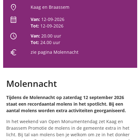
location_on
Kaag en Braassem
calendar_month
Van:
12-09-2026
Tot:
12-09-2026
schedule
Van:
20.00 uur
Tot:
24.00 uur
euro
zie pagina Molennacht
Molennacht
Tijdens de Molennacht op zaterdag 12 september 2026
staat een recordaantal molens in het spotlicht. Bij een
aantal molens worden extra activiteiten georganiseerd.
In het weekend van Open Monumentendag zet Kaag en
Braassem Promotie de molens in de gemeente extra in het
licht. Bij tal van molens ben je welkom om ze in het donker