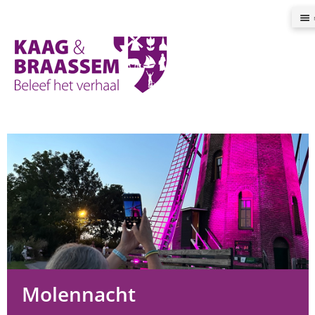
Kaag
en
Braassem
Promoties
Molennacht