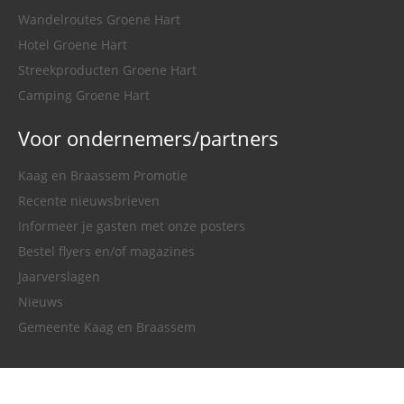
Wandelroutes Groene Hart
Hotel Groene Hart
Streekproducten Groene Hart
Camping Groene Hart
Voor ondernemers/partners
Kaag en Braassem Promotie
Recente nieuwsbrieven
Informeer je gasten met onze posters
Bestel flyers en/of magazines
Jaarverslagen
Nieuws
Gemeente Kaag en Braassem