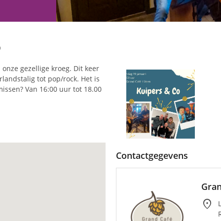
o
 onze gezellige kroeg. Dit keer
andstalig tot pop/rock. Het is
 missen? Van 16:00 uur tot 18.00
Contactgegevens
Gran
location_on