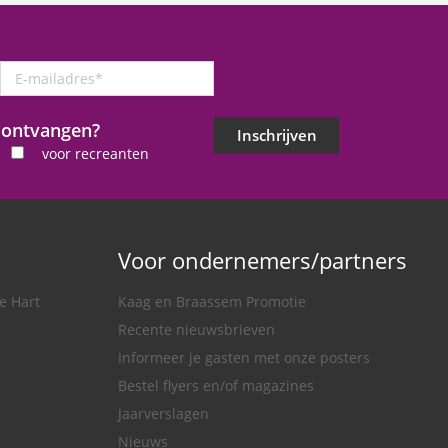
E-
mailadres
*
j ontvangen?
Inschrijven
voor recreanten
Voor ondernemers/partners
e Hart
Kaag en Braassem Promotie
Recente nieuwsbrieven
Informeer je gasten met onze posters
Bestel flyers en/of magazines
Jaarverslagen
Nieuws