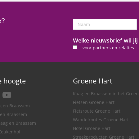
x?
Naam
Welke nieuwsbrief wil ji
voor partners en relaties
de hoogte
Groene Hart
tagram
youtube
Kaag en Braassem in het Groen
Fietsen Groene Hart
ag en Braassem
Fietsroute Groene Hart
 en Braassem
Wandelroutes Groene Hart
Kaag en Braassem
Hotel Groene Hart
Keukenhof
Streekproducten Groene Hart