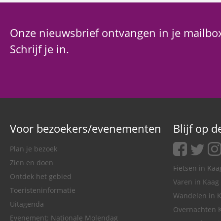
Onze nieuwsbrief ontvangen in je mailbo
Schrijf je in.
Voor bezoekers/evenementen
Blijf op 
facebook
twitter
ins
Plan je bezoek
Zien en doen
Fietsen in Ka
Ontdek het gebied
Varen in Kaag
Toeristeninformatie
Wandelen in 
Uitagenda
Overnachten 
Evenement: Nationale Molendag