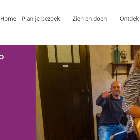
Home
Plan je bezoek
Zien en doen
Ontdek 
Bereikbaarheid
Arrangementen
Dorp
Toeristeninformatie
Bezienswaardigheden
Meren
o
Overnachten
Eten & Drinken
Verha
Groepslocaties
Routes
In de
Voorzieningen
Streekproducten
Lokale
Vermaak
Waterrecreatie