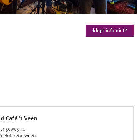
klopt info niet?
d Café 't Veen
Langeweg 16
Roelofarendsveen