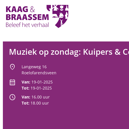
Kaag
en
Braassem
Promoties
Muziek op zondag: Kuipers & C
location_on
Langeweg 16
Roelofarendsveen
calendar_month
Van:
19-01-2025
Tot:
19-01-2025
schedule
Van:
16.00 uur
Tot:
18.00 uur