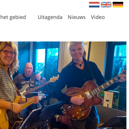
Nederlands
Engels
Du
het gebied
Uitagenda
Nieuws
Video
en
 en Plassen
len
 omgeving
 initiatieven