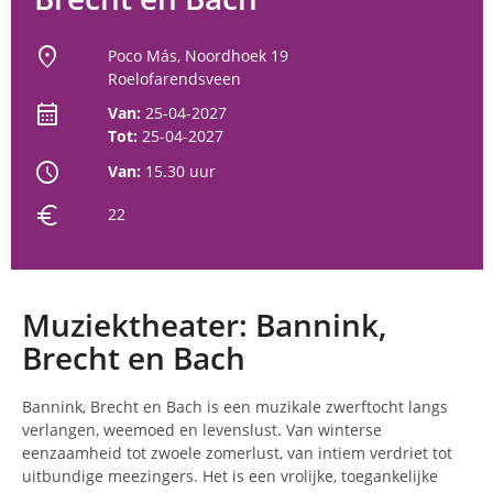
location_on
Poco Más, Noordhoek 19
Roelofarendsveen
calendar_month
Van:
25-04-2027
Tot:
25-04-2027
schedule
Van:
15.30 uur
euro
22
Muziektheater: Bannink,
Brecht en Bach
Bannink, Brecht en Bach is een muzikale zwerftocht langs
verlangen, weemoed en levenslust. Van winterse
eenzaamheid tot zwoele zomerlust, van intiem verdriet tot
uitbundige meezingers. Het is een vrolijke, toegankelijke