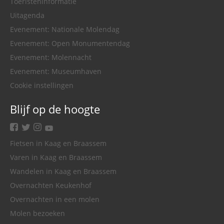
Toeristeninformatie
Uitagenda
Evenement: Nationale Molendag
Evenement: Open Monumentendag
Evenement: Molennacht
Evenement: Museumhaven
Cookie instellingen
Blijf op de hoogte
facebook
twitter
instagram
youtube
Fietsen in Kaag en Braassem
Varen in Kaag en Braassem
Wandelen in Kaag en Braassem
Overnachten Keukenhof
Overnachten in een molen
Molen bezoeken