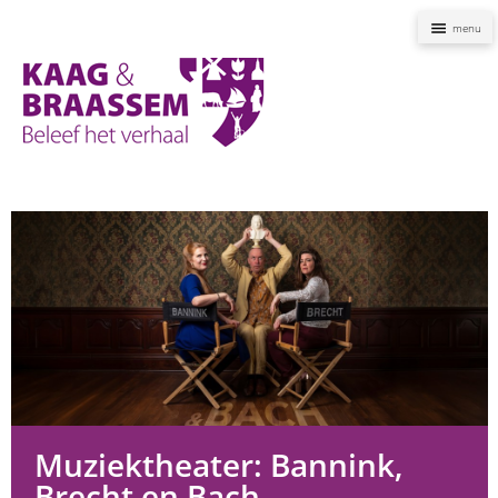
Naviga
Kaag
en
Braassem
Promoties
Muziektheater: Bannink,
Brecht en Bach