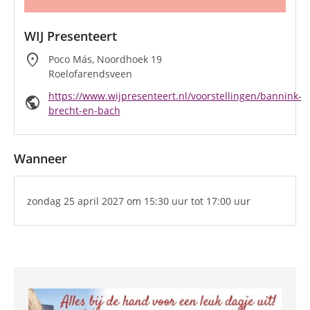
WIJ Presenteert
location_on
Poco Más, Noordhoek 19
Roelofarendsveen
https://www.wijpresenteert.nl/voorstellingen/bannink-
public
brecht-en-bach
Wanneer
zondag 25 april 2027
om 15:30 uur
tot 17:00 uur