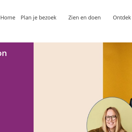
Home
Plan je bezoek
Zien en doen
Ontdek 
Bereikbaarheid
Arrangementen
Dorp
Toeristeninformatie
Bezienswaardigheden
Meren
on
Overnachten
Eten & Drinken
Verha
Groepslocaties
Routes
In de
Voorzieningen
Streekproducten
Lokale
Vermaak
Waterrecreatie