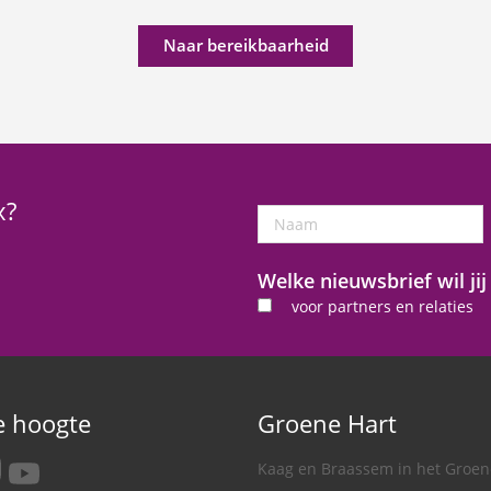
Naar bereikbaarheid
x?
Naam
Welke nieuwsbrief wil ji
voor partners en relaties
de hoogte
Groene Hart
tagram
youtube
Kaag en Braassem in het Groen