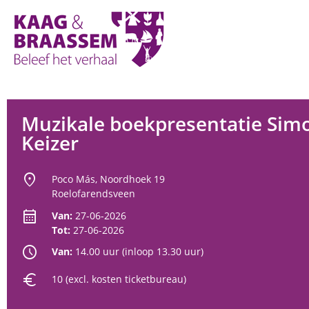
Kaag
en
Braassem
Promoties
Muzikale boekpresentatie Sim
Keizer
location_on
Poco Más, Noordhoek 19
Roelofarendsveen
calendar_month
Van:
27-06-2026
Tot:
27-06-2026
schedule
Van:
14.00 uur (inloop 13.30 uur)
euro
10 (excl. kosten ticketbureau)