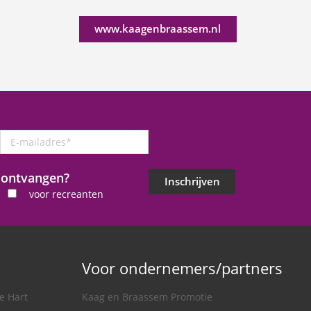
www.kaagenbraassem.nl
E-
mailadres
*
j ontvangen?
Inschrijven
voor recreanten
Voor ondernemers/partners
e Hart
Kaag en Braassem Promotie