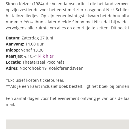
Simon Keizer (1984), de Volendamse artiest die het land verove
op zijn zestiende voor het eerst met zijn klasgenoot Nick Schild
hij talloze liedjes. Op zijn eenentwintigste kwam het debuutalb
nummer één-albums later deelde Simon met Nick dat hij wilde 
vervolgens alle ruimte om alles op een rijtje te zetten. Dit boek
Datum:
Zaterdag 27 juni
Aanvang:
14.00 uur
Inloop:
Vanaf 13.30
Kaartjes
: € 10.-*
klik hier
Locatie:
Theaterzaal Poco Más
Adres:
Noordhoek 19, Roelofarendsveen
*Exclusief kosten ticketbureau.
**Als je een kaart inclusief boek bestelt, ligt het boek bij binne
Een aantal dagen voor het evenement ontvang je van ons de laa
mail.