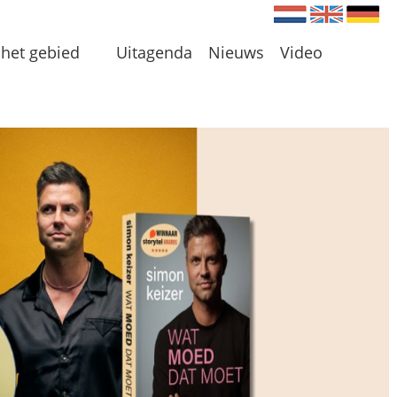
Nederlands
Engels
Du
het gebied
Uitagenda
Nieuws
Video
en
 en Plassen
len
 omgeving
 initiatieven