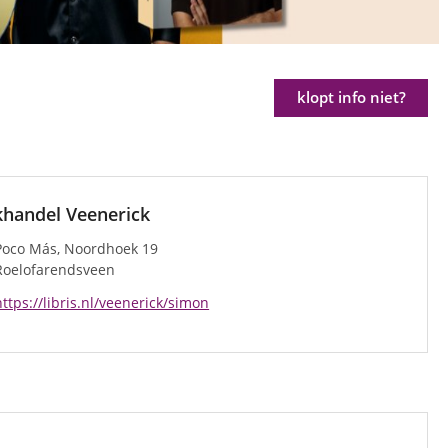
klopt info niet?
handel Veenerick
Poco Más, Noordhoek 19
Roelofarendsveen
https://libris.nl/veenerick/simon