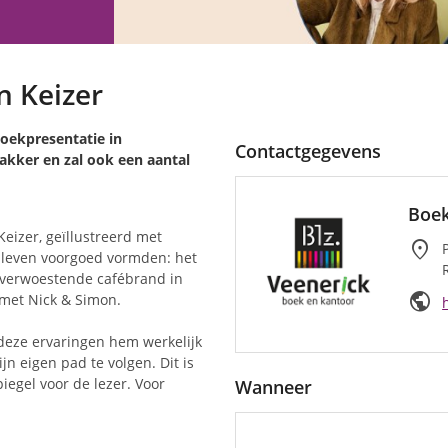
n Keizer
oekpresentatie in
Contactgegevens
akker en zal ook een aantal
Boek
eizer, geïllustreerd met
location_on
jn leven voorgoed vormden: het
e verwoestende cafébrand in
public
 met Nick & Simon.
 deze ervaringen hem werkelijk
jn eigen pad te volgen. Dit is
iegel voor de lezer. Voor
Wanneer