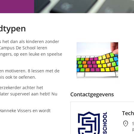
ndtypen
s het dan als kinderen zonder
 Campus De School leren
ingers, op een leuke en speelse
en motiveren. 8 lessen met de
is ook te oefenen.
verzekerder achter het
Contactgegevens
 later superveel aan hebt! Nu
.
Hanneke Vissers en wordt
Tech
location_on