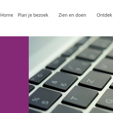
Home
Plan je bezoek
Zien en doen
Ontdek 
Bereikbaarheid
Arrangementen
Dorp
Toeristeninformatie
Bezienswaardigheden
Meren
Overnachten
Eten & Drinken
Verha
Groepslocaties
Routes
In de
Voorzieningen
Streekproducten
Lokale
Vermaak
Waterrecreatie