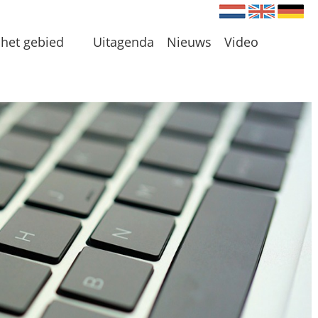
Nederlands
Engels
Du
het gebied
Uitagenda
Nieuws
Video
en
 en Plassen
len
 omgeving
 initiatieven