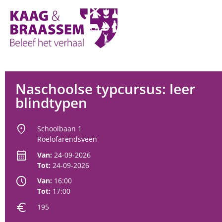
Kaag
en
Braassem
Promoties
Naschoolse typcursus: leer
blindtypen
location_on
Schoolbaan 1
Roelofarendsveen
calendar_month
Van:
24-09-2026
Tot:
24-09-2026
schedule
Van:
16:00
Tot:
17:00
euro
195