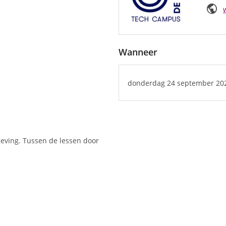
public
Wanneer
donderdag 24 september 2
geving. Tussen de lessen door