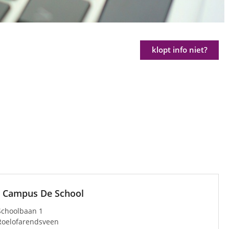
klopt info niet?
 Campus De School
Schoolbaan 1
Roelofarendsveen