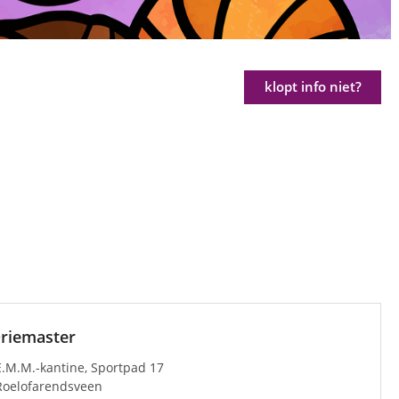
klopt info niet?
riemaster
E.M.M.-kantine, Sportpad 17
Roelofarendsveen