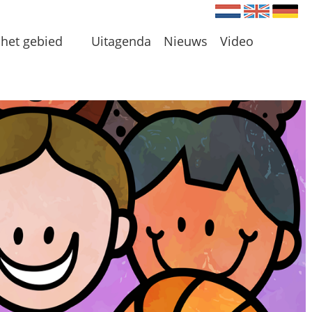
Nederlands
Engels
Du
het gebied
Uitagenda
Nieuws
Video
en
 en Plassen
len
 omgeving
 initiatieven