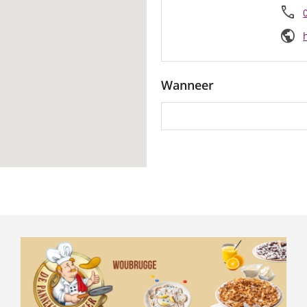
call
public
Wanneer