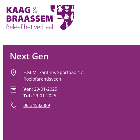
Kaag
en
Braassem
Promoties
Next Gen
location_on
E.M.M.-kantine, Sportpad 17
Roelofarendsveen
calendar_month
Van:
29-01-2025
Tot:
29-01-2025
call
06-34582389