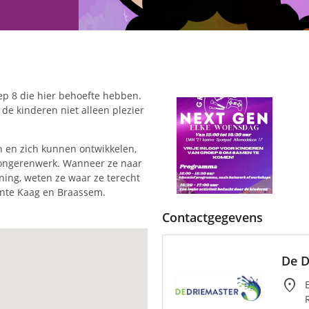
oep 8 die hier behoefte hebben.
 de kinderen niet alleen plezier
n en zich kunnen ontwikkelen,
jongerenwerk. Wanneer ze naar
ing, weten ze waar ze terecht
eente Kaag en Braassem.
Contactgegevens
De D
location_on