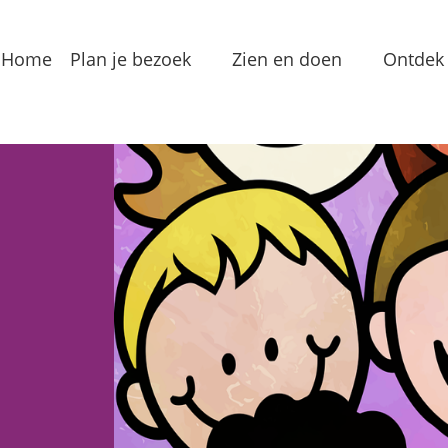
Home
Plan je bezoek
Zien en doen
Ontdek 
Bereikbaarheid
Arrangementen
Dorp
Toeristeninformatie
Bezienswaardigheden
Meren
Overnachten
Eten & Drinken
Verha
Groepslocaties
Routes
In de
Voorzieningen
Streekproducten
Lokale
Vermaak
Waterrecreatie