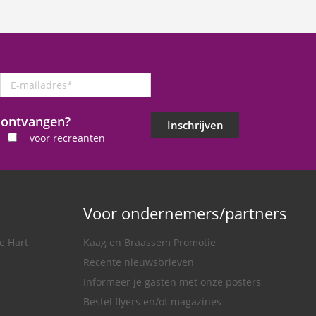
E-
mailadres
*
j ontvangen?
Inschrijven
voor recreanten
Voor ondernemers/partners
e Hart
Kaag en Braassem Promotie
Recente nieuwsbrieven
Informeer je gasten met onze posters
Bestel flyers en/of magazines