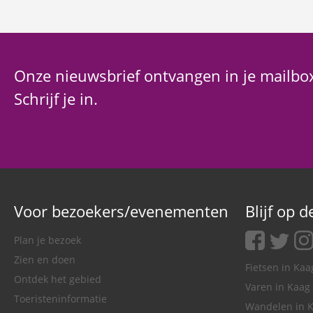
Onze nieuwsbrief ontvangen in je mailbo
Schrijf je in.
Voor bezoekers/evenementen
Blijf op 
facebook
twitter
ins
Plan je bezoek
Zien en doen
Fietsen in Ka
Ontdek het gebied
Varen in Kaag
Toeristeninformatie
Wandelen in 