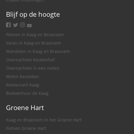
Blijf op de hoogte
facebook
twitter
instagram
youtube
Fietsen in Kaag en Braassem
Varen in Kaag en Braassem
Wandelen in Kaag en Braassem
Overnachten Keukenhof
Overnachten in een molen
Molen bezoeken
Restaurant Kaag
Bootverhuur de Kaag
Groene Hart
Kaag en Braassem in het Groene Hart
Fietsen Groene Hart