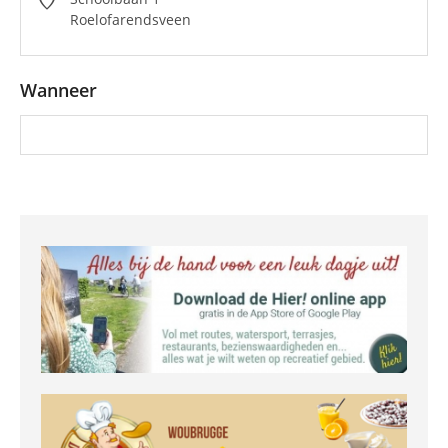
location_on
Roelofarendsveen
Wanneer