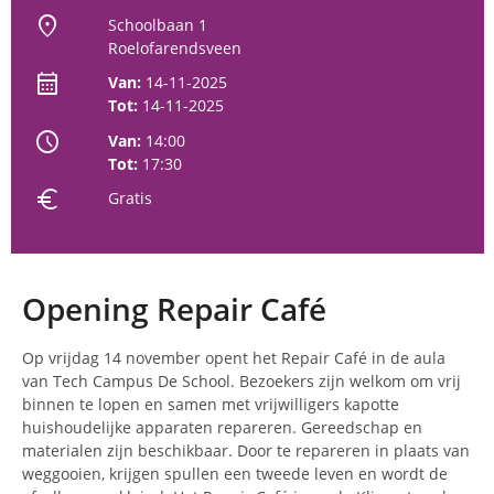
location_on
Schoolbaan 1
Roelofarendsveen
calendar_month
Van:
14-11-2025
Tot:
14-11-2025
schedule
Van:
14:00
Tot:
17:30
euro
Gratis
Opening Repair Café
Op vrijdag 14 november opent het Repair Café in de aula
van Tech Campus De School. Bezoekers zijn welkom om vrij
binnen te lopen en samen met vrijwilligers kapotte
huishoudelijke apparaten repareren. Gereedschap en
materialen zijn beschikbaar. Door te repareren in plaats van
weggooien, krijgen spullen een tweede leven en wordt de