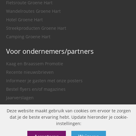
Fietsroute Groene Hart
Wandelroutes Groene Hart
Hotel Groene Hart
Streekproducten Groene Hart
Camping Groene Hart
Voor ondernemers/partners
Kaag en Braassem Promotie
Recente nieuwsbrieven
Informeer je gasten met onze posters
Bestel flyers en/of magazines
Jaarverslagen
Nieuws
Deze website maakt gebruik van cookies om ervoor te zorgen
Gemeente Kaag en Braassem
dat je de beste ervaring hebt. Update hieronder je cookie-
instellingen: