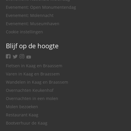
Evenement: Open Monumentendag
Evenement: Molennacht
Evenement: Museumhaven
Cookie instellingen
Blijf op de hoogte
facebook
twitter
instagram
youtube
Fietsen in Kaag en Braassem
Varen in Kaag en Braassem
Wandelen in Kaag en Braassem
Overnachten Keukenhof
Overnachten in een molen
Molen bezoeken
Restaurant Kaag
Bootverhuur de Kaag