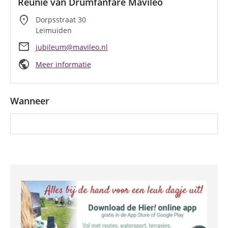
Reünie van Drumfanfare Mavileo
location_on
Dorpsstraat 30
Leimuiden
mail
jubileum@mavileo.nl
public
Meer informatie
Wanneer