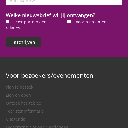
mailadres
*
Welke nieuwsbrief wil jij ontvangen?
voor partners en
voor recreanten
relaties
Inschrijven
Voor bezoekers/evenementen
Plan je bezoek
Zien en doen
Ontdek het gebied
Toeristeninformatie
Uitagenda
Evenement: Nationale Molendag