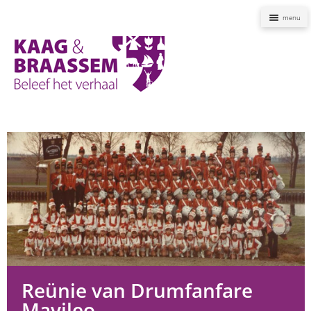
Naviga
Kaag
en
Braassem
Promoties
Reünie van Drumfanfare
Mavileo