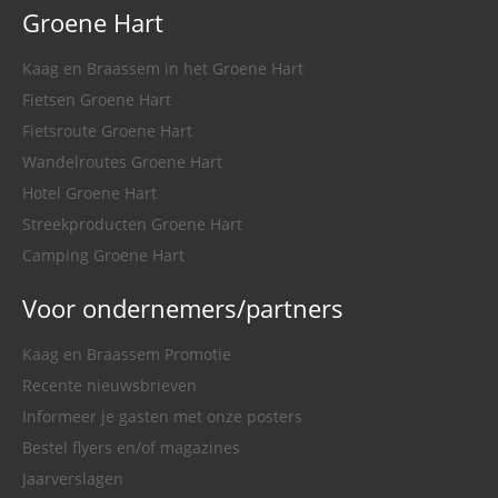
Groene Hart
Kaag en Braassem in het Groene Hart
Fietsen Groene Hart
Fietsroute Groene Hart
Wandelroutes Groene Hart
Hotel Groene Hart
Streekproducten Groene Hart
Camping Groene Hart
Voor ondernemers/partners
Kaag en Braassem Promotie
Recente nieuwsbrieven
Informeer je gasten met onze posters
Bestel flyers en/of magazines
Jaarverslagen