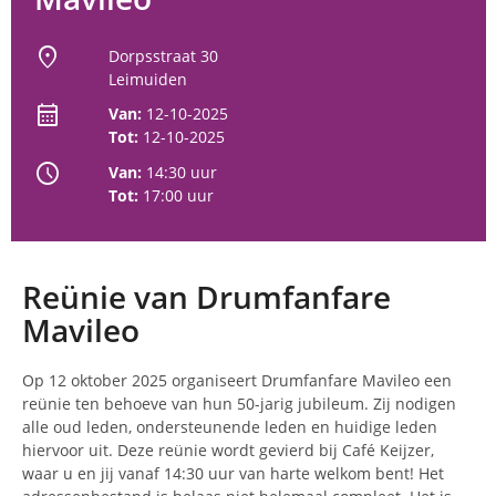
location_on
Dorpsstraat 30
Leimuiden
calendar_month
Van:
12-10-2025
Tot:
12-10-2025
schedule
Van:
14:30 uur
Tot:
17:00 uur
Reünie van Drumfanfare
Mavileo
Op 12 oktober 2025 organiseert Drumfanfare Mavileo een
reünie ten behoeve van hun 50-jarig jubileum. Zij nodigen
alle oud leden, ondersteunende leden en huidige leden
hiervoor uit. Deze reünie wordt gevierd bij Café Keijzer,
waar u en jij vanaf 14:30 uur van harte welkom bent! Het