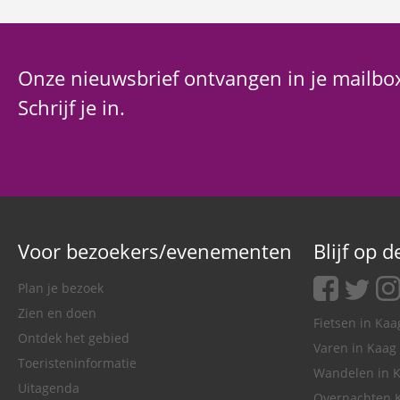
Onze nieuwsbrief ontvangen in je mailbo
Schrijf je in.
Voor bezoekers/evenementen
Blijf op 
facebook
twitter
ins
Plan je bezoek
Zien en doen
Fietsen in Ka
Ontdek het gebied
Varen in Kaag
Toeristeninformatie
Wandelen in 
Uitagenda
Overnachten 