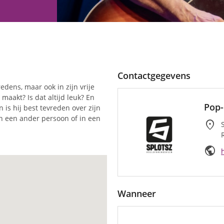
Contactgegevens
edens, maar ook in zijn vrije
maakt? Is dat altijd leuk? En
Pop-
 is hij best tevreden over zijn
 in een ander persoon of in een
location_on
public
Wanneer