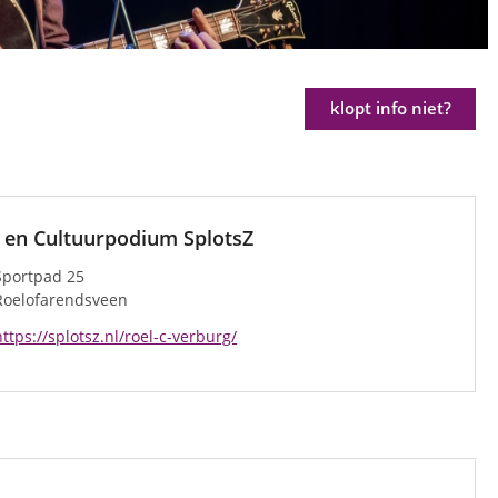
klopt info niet?
 en Cultuurpodium SplotsZ
Sportpad 25
Roelofarendsveen
https://splotsz.nl/roel-c-verburg/