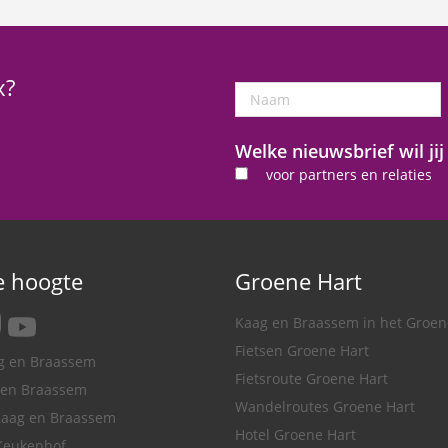
x?
Naam
Welke nieuwsbrief wil ji
voor partners en relaties
de hoogte
Groene Hart
tagram
youtube
Kaag en Braassem in het Groen
Fietsen Groene Hart
ag en Braassem
Fietsroute Groene Hart
 en Braassem
Wandelroutes Groene Hart
Kaag en Braassem
Hotel Groene Hart
Keukenhof