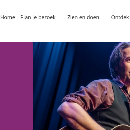
Home
Plan je bezoek
Zien en doen
Ontdek 
Bereikbaarheid
Arrangementen
Dorp
Toeristeninformatie
Bezienswaardigheden
Meren
Overnachten
Eten & Drinken
Verha
Groepslocaties
Routes
In de
Voorzieningen
Streekproducten
Lokale
Vermaak
Waterrecreatie