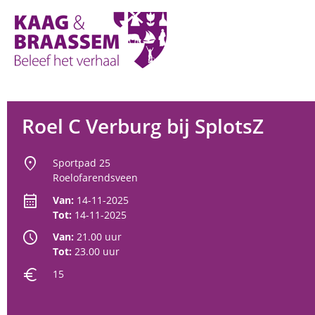
Kaag
en
Braassem
Promoties
Roel C Verburg bij SplotsZ
location_on
Sportpad 25
Roelofarendsveen
calendar_month
Van:
14-11-2025
Tot:
14-11-2025
schedule
Van:
21.00 uur
Tot:
23.00 uur
euro
15