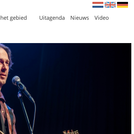
Nederlands
Engels
Du
het gebied
Uitagenda
Nieuws
Video
en
 en Plassen
len
 omgeving
 initiatieven