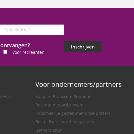
E-
mailadres
*
j ontvangen?
Inschrijven
voor recreanten
Voor ondernemers/partners
e Hart
Kaag en Braassem Promotie
Recente nieuwsbrieven
Informeer je gasten met onze posters
Bestel flyers en/of magazines
Jaarverslagen