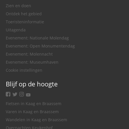
Zien en doen
Ontdek het gebied
Toeristeninformatie
Uitagenda
Evenement: Nationale Molendag
Evenement: Open Monumentendag
Evenement: Molennacht
Evenement: Museumhaven
Cookie instellingen
Blijf op de hoogte
facebook
twitter
instagram
youtube
Fietsen in Kaag en Braassem
Varen in Kaag en Braassem
Wandelen in Kaag en Braassem
Overnachten Keukenhof