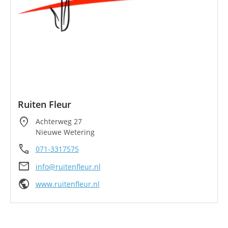
Ruiten Fleur
location_on
Achterweg 27
Nieuwe Wetering
call
071-3317575
mail
info@ruitenfleur.nl
public
www.ruitenfleur.nl