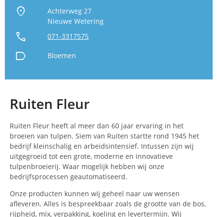
location_on
Achterweg 27
Nieuwe Wetering
call
071-3317575
label
Bloemen
Ruiten Fleur
Ruiten Fleur heeft al meer dan 60 jaar ervaring in het
broeien van tulpen. Siem van Ruiten startte rond 1945 het
bedrijf kleinschalig en arbeidsintensief. Intussen zijn wij
uitgegroeid tot een grote, moderne en innovatieve
tulpenbroeierij. Waar mogelijk hebben wij onze
bedrijfsprocessen geautomatiseerd.
Onze producten kunnen wij geheel naar uw wensen
afleveren. Alles is bespreekbaar zoals de grootte van de bos,
rijpheid, mix, verpakking, koeling en levertermijn. Wij