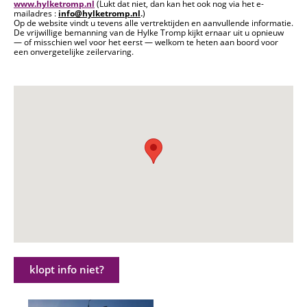
www.hylketromp.nl
(Lukt dat niet, dan kan het ook nog via het e-
mailadres :
info@hylketromp.nl
.
)
Op de website vindt u tevens alle vertrektijden en aanvullende informatie.
De vrijwillige bemanning van de Hylke Tromp kijkt ernaar uit u opnieuw
— of misschien wel voor het eerst — welkom te heten aan boord voor
een onvergetelijke zeilervaring.
klopt info niet?