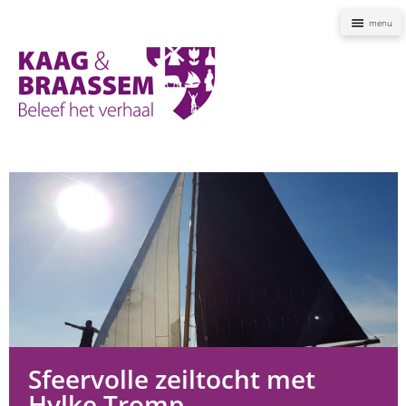
Naviga
Kaag
en
Braassem
Promoties
Sfeervolle zeiltocht met
Hylke Tromp