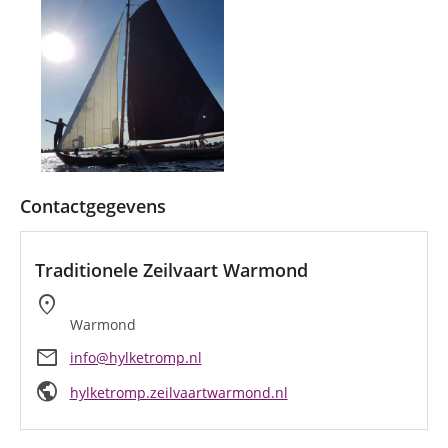
Contactgegevens
Traditionele Zeilvaart Warmond
location_on
Warmond
mail
info@hylketromp.nl
public
hylketromp.zeilvaartwarmond.nl