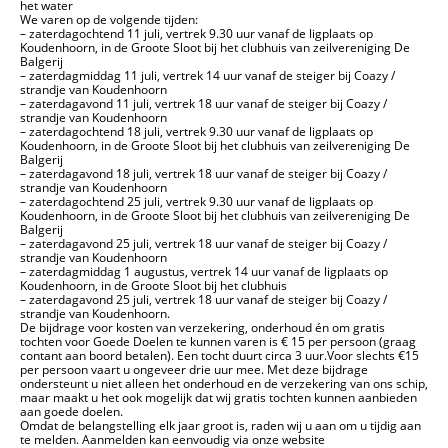
het water
We varen op de volgende tijden:
– zaterdagochtend 11 juli, vertrek 9.30 uur vanaf de ligplaats op
Koudenhoorn, in de Groote Sloot bij het clubhuis van zeilvereniging De
Balgerij
– zaterdagmiddag 11 juli, vertrek 14 uur vanaf de steiger bij Coazy /
strandje van Koudenhoorn
– zaterdagavond 11 juli, vertrek 18 uur vanaf de steiger bij Coazy /
strandje van Koudenhoorn
– zaterdagochtend 18 juli, vertrek 9.30 uur vanaf de ligplaats op
Koudenhoorn, in de Groote Sloot bij het clubhuis van zeilvereniging De
Balgerij
– zaterdagavond 18 juli, vertrek 18 uur vanaf de steiger bij Coazy /
strandje van Koudenhoorn
– zaterdagochtend 25 juli, vertrek 9.30 uur vanaf de ligplaats op
Koudenhoorn, in de Groote Sloot bij het clubhuis van zeilvereniging De
Balgerij
– zaterdagavond 25 juli, vertrek 18 uur vanaf de steiger bij Coazy /
strandje van Koudenhoorn
– zaterdagmiddag 1 augustus, vertrek 14 uur vanaf de ligplaats op
Koudenhoorn, in de Groote Sloot bij het clubhuis
– zaterdagavond 25 juli, vertrek 18 uur vanaf de steiger bij Coazy /
strandje van Koudenhoorn.
De bijdrage voor kosten van verzekering, onderhoud én om gratis
tochten voor Goede Doelen te kunnen varen is € 15 per persoon (graag
contant aan boord betalen). Een tocht duurt circa 3 uur.
Voor slechts €15
per persoon vaart u ongeveer drie uur mee. Met deze bijdrage
ondersteunt u niet alleen het onderhoud en de verzekering van ons schip,
maar maakt u het ook mogelijk dat wij gratis tochten kunnen aanbieden
aan goede doelen.
Omdat de belangstelling elk jaar groot is, raden wij u aan om u tijdig aan
te melden. Aanmelden kan eenvoudig via onze website