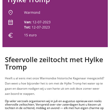
location_on
Warmond
calendar_month
Van:
12-07-2023
Tot:
12-07-2023
euro
15 euro
Sfeervolle zeiltocht met Hylke
Tromp
Heeft u al eens met onze Warmondse historische Kagenaar meegezeild?
Dan weet u hoe bijzonder het is om met de Hylke Tromp het water op te
gaan en daarom nodigen wij u van harte uit om ook deze zomer weer
aan boord te stappen.
Op veler verzoek organiseren wij in juli en augustus opnieuw een reeks
sfeervolle zeiltochten. Verspreid over vier zaterdagen kunt u kiezen uit
tochten in de ochtend, middag en avond — elk met hun eigen charme op