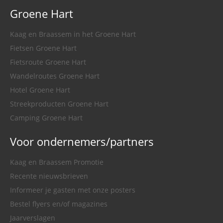
Groene Hart
Kaag en Braassem in het Groene Hart
Fietsen Groene Hart
Fietsroute Groene Hart
Wandelroutes Groene Hart
Hotel Groene Hart
Streekproducten Groene Hart
Camping Groene Hart
Voor ondernemers/partners
Kaag en Braassem Promotie
Recente nieuwsbrieven
Informeer je gasten met onze posters
Bestel flyers en/of magazines
Jaarverslagen