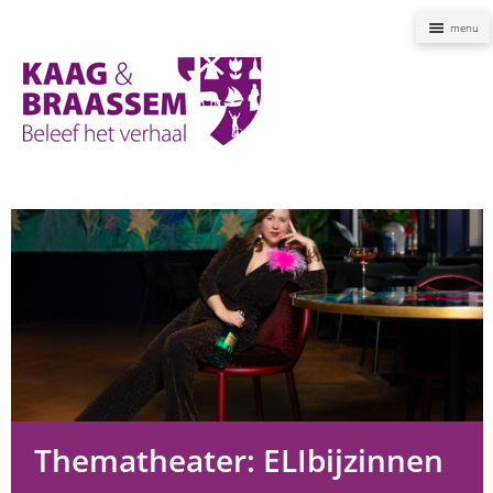
Naviga
Kaag
en
Braassem
Promoties
Thematheater: ELIbijzinnen