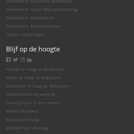
Evenement: Nationale Molendag
Evenement: Open Monumentendag
Evenement: Molennacht
Evenement: Museumhaven
Cookie instellingen
Blijf op de hoogte
facebook
twitter
instagram
youtube
Fietsen in Kaag en Braassem
Varen in Kaag en Braassem
Wandelen in Kaag en Braassem
Overnachten Keukenhof
Overnachten in een molen
Molen bezoeken
Restaurant Kaag
Bootverhuur de Kaag