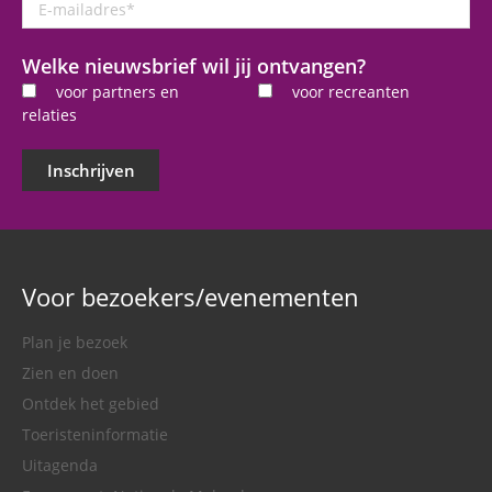
E-
mailadres
*
Welke nieuwsbrief wil jij ontvangen?
voor partners en
voor recreanten
relaties
Inschrijven
Voor bezoekers/evenementen
Plan je bezoek
Zien en doen
Ontdek het gebied
Toeristeninformatie
Uitagenda