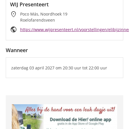
WIJ Presenteert
location_on
Poco Más, Noordhoek 19
Roelofarendsveen
public
https://www.wijpresenteert.nl/voorstellingen/elibijzinne
Wanneer
zaterdag 03 april 2027
om 20:30 uur
tot 22:00 uur