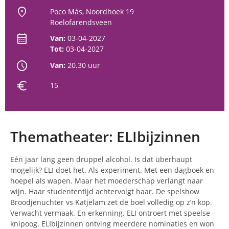
location_on
Poco Más, Noordhoek 19
Roelofarendsveen
calendar_month
Van:
03-04-2027
Tot:
03-04-2027
schedule
Van:
20.30 uur
euro
15
Thematheater: ELIbijzinnen
Eén jaar lang geen druppel alcohol. Is dat überhaupt
mogelijk? ELI doet het. Als experiment. Met een dagboek en
hoepel als wapen. Maar het moederschap verlangt naar
wijn. Haar studententijd achtervolgt haar. De spelshow
Broodjenuchter vs Katjelam zet de boel volledig op z’n kop.
Verwacht vermaak. En erkenning. ELI ontroert met speelse
knipoog. ELIbijzinnen ontving meerdere nominaties en won