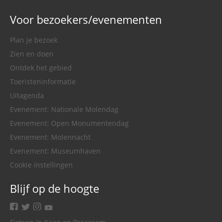
Voor bezoekers/evenementen
Plan je bezoek
Zien en doen
Ontdek het gebied
Toeristeninformatie
Uitagenda
Evenement: Nationale Molendag
Evenement: Open Monumentendag
Evenement: Molennacht
Evenement: Museumhaven
Cookie instellingen
Blijf op de hoogte
facebook
twitter
instagram
youtube