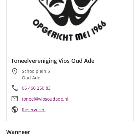
Toneelvereniging Vios Oud Ade
location_on
Schoolplein 5
Oud Ade
call
06 460 250 83
mail
toneel@viosoudade.nl
public
Reserveren
Wanneer