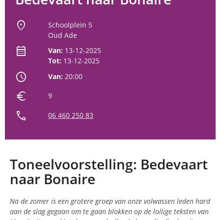
location_on
Schoolplein 5
Oud Ade
calendar_month
Van:
13-12-2025
Tot:
13-12-2025
schedule
Van:
20:00
euro
9
call
06 460 250 83
Toneelvoorstelling: Bedevaart
naar Bonaire
Na de zomer is een grotere groep van onze volwassen leden hard
aan de slag gegaan om te gaan blokken op de lollige teksten van