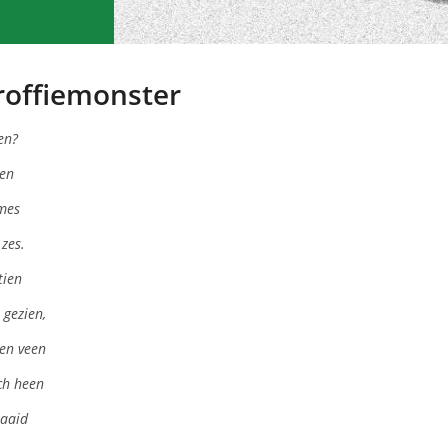
Groffiemonster
en?
een
 mes
 zes.
tien
 gezien,
 en veen
ich heen
zaaid