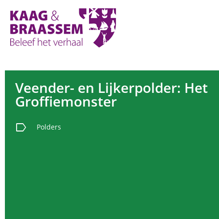
Kaag
en
Braassem
Promoties
Veender- en Lijkerpolder: Het
Groffiemonster
label
Polders