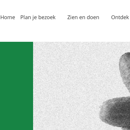
Home
Plan je bezoek
Zien en doen
Ontdek 
Bereikbaarheid
Arrangementen
Dorp
Toeristeninformatie
Bezienswaardigheden
Meren
Overnachten
Eten & Drinken
Verha
Groepslocaties
Routes
In de
Voorzieningen
Streekproducten
Lokale
Vermaak
Waterrecreatie