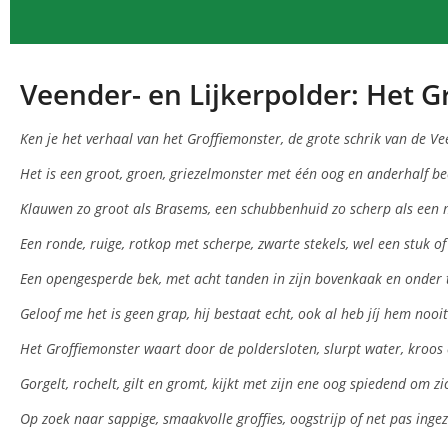
Veender- en Lijkerpolder: Het 
Ken je het verhaal van het Groffiemonster, de grote schrik van de Ve
Het is een groot, groen, griezelmonster met één oog en anderhalf b
Klauwen zo groot als Brasems, een schubbenhuid zo scherp als een
Een ronde, ruige, rotkop met scherpe, zwarte stekels, wel een stuk of
Een opengesperde bek, met acht tanden in zijn bovenkaak en onder 
Geloof me het is geen grap, hij bestaat echt, ook al heb jíj hem nooit
Het Groffiemonster waart door de poldersloten, slurpt water, kroos
Gorgelt, rochelt, gilt en gromt, kijkt met zijn ene oog spiedend om z
Op zoek naar sappige, smaakvolle groffies, oogstrijp of net pas inge