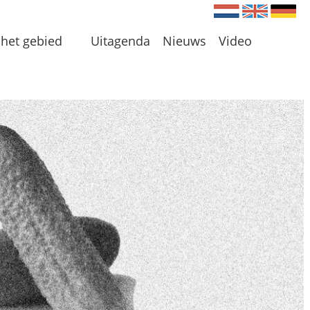
Nederlands
Engels
Du
het gebied
Uitagenda
Nieuws
Video
en
 en Plassen
len
 omgeving
 initiatieven