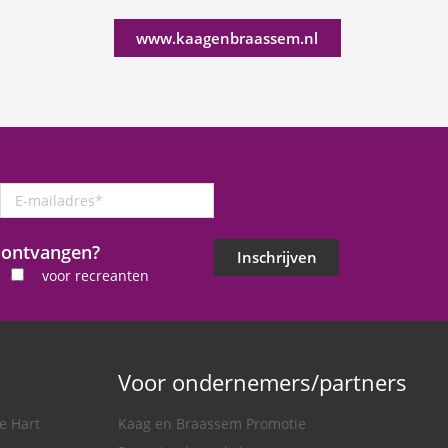
www.kaagenbraassem.nl
E-
mailadres
*
j ontvangen?
Inschrijven
voor recreanten
Voor ondernemers/partners
e Hart
Kaag en Braassem Promotie