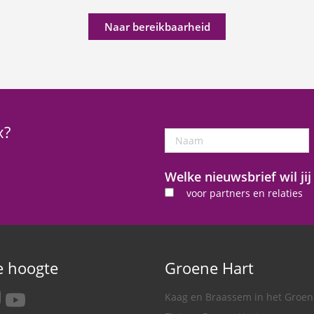
Naar bereikbaarheid
x?
Naam
Welke nieuwsbrief wil ji
voor partners en relaties
de hoogte
Groene Hart
tagram
youtube
Kaag en Braassem in het Groen