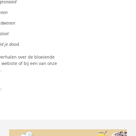
pgesnaaid
benen
erdwenen
sloot
id je dood.
 verhalen over de bloeiende
e website of bij een van onze
.
: