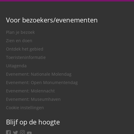
Voor bezoekers/evenementen
Plan je bezoek
Zien en doen
Ontdek het gebied
Toeristeninformatie
Uitagenda
Evenement: Nationale Molendag
Evenement: Open Monumentendag
Evenement: Molennacht
Evenement: Museumhaven
Cookie instellingen
Blijf op de hoogte
facebook
twitter
instagram
youtube