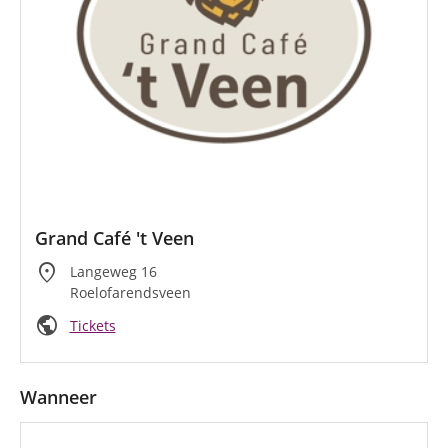
Grand Café 't Veen
location_on
Langeweg 16
Roelofarendsveen
public
Tickets
Wanneer