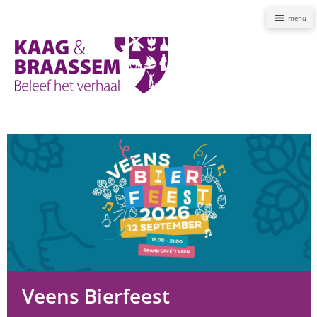
Naviga
Kaag
en
Braassem
Promoties
Veens Bierfeest