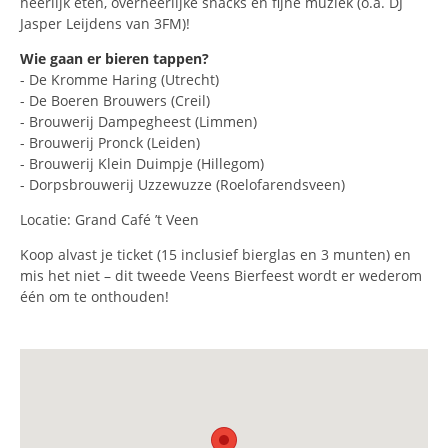
heerlijk eten, overheerlijke snacks en fijne muziek (o.a. DJ
Jasper Leijdens van 3FM)!
Wie gaan er bieren tappen?
- De Kromme Haring (Utrecht)
- De Boeren Brouwers (Creil)
- Brouwerij Dampegheest (Limmen)
- Brouwerij Pronck (Leiden)
- Brouwerij Klein Duimpje (Hillegom)
- Dorpsbrouwerij Uzzewuzze (Roelofarendsveen)
Locatie: Grand Café ’t Veen
Koop alvast je ticket (15 inclusief bierglas en 3 munten) en
mis het niet – dit tweede Veens Bierfeest wordt er wederom
één om te onthouden!