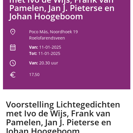
Pamelen, Jan J. Pieterse en
Johan Hoogeboom
location_on
Poco Más, Noordhoek 19
Roelofarendsveen
calendar_month
Van:
11-01-2025
Tot:
11-01-2025
schedule
Van:
20.30 uur
euro
17,50
Voorstelling Lichtegedichten
met Ivo de Wijs, Frank van
Pamelen, Jan J. Pieterse en
Johan Hoogeboom