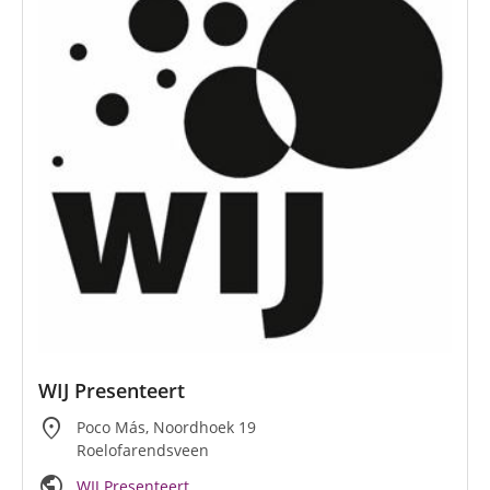
WIJ Presenteert
location_on
Poco Más, Noordhoek 19
Roelofarendsveen
public
WIJ Presenteert