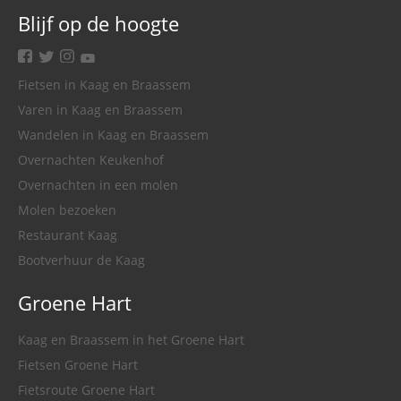
Blijf op de hoogte
facebook
twitter
instagram
youtube
Fietsen in Kaag en Braassem
Varen in Kaag en Braassem
Wandelen in Kaag en Braassem
Overnachten Keukenhof
Overnachten in een molen
Molen bezoeken
Restaurant Kaag
Bootverhuur de Kaag
Groene Hart
Kaag en Braassem in het Groene Hart
Fietsen Groene Hart
Fietsroute Groene Hart