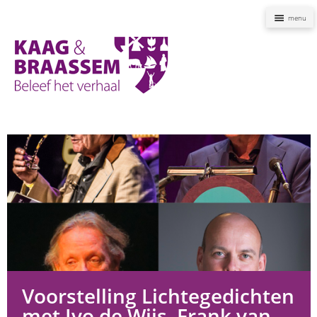
Naviga
Kaag
en
Braassem
Promoties
Voorstelling Lichtegedichten
met Ivo de Wijs, Frank van