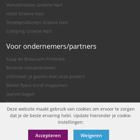
Wandelroutes Groene Hart
Hotel Groene Hart
Streekproducten Groene Hart
Camping Groene Hart
Voor ondernemers/partners
Kaag en Braassem Promotie
Recente nieuwsbrieven
Informeer je gasten met onze posters
Bestel flyers en/of magazines
Jaarverslagen
Nieuws
Deze website maakt gebruik van cookies om ervoor te zorgen
Gemeente Kaag en Braassem
dat je de beste ervaring hebt. Update hieronder je cookie-
instellingen:
Accepteren
Weigeren