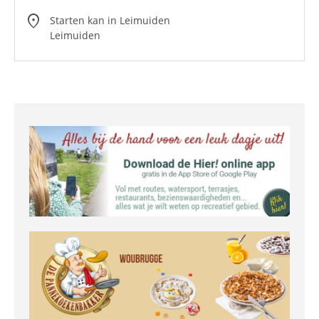
location_on
Starten kan in Leimuiden
Leimuiden