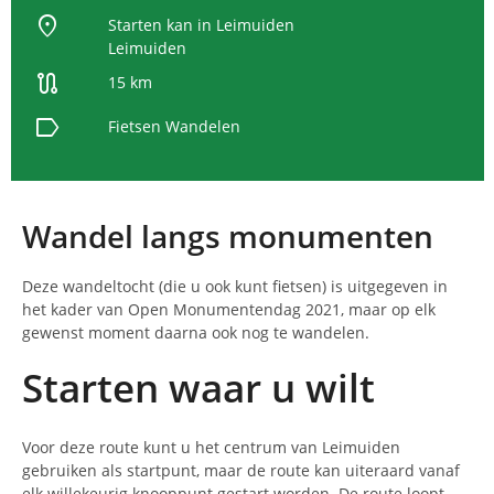
location_on
Starten kan in Leimuiden
Leimuiden
route
15 km
label
Fietsen
Wandelen
Wandel langs monumenten
Deze wandeltocht (die u ook kunt fietsen) is uitgegeven in
het kader van Open Monumentendag 2021, maar op elk
gewenst moment daarna ook nog te wandelen.
Starten waar u wilt
Voor deze route kunt u het centrum van Leimuiden
gebruiken als startpunt, maar de route kan uiteraard vanaf
elk willekeurig knooppunt gestart worden. De route loopt