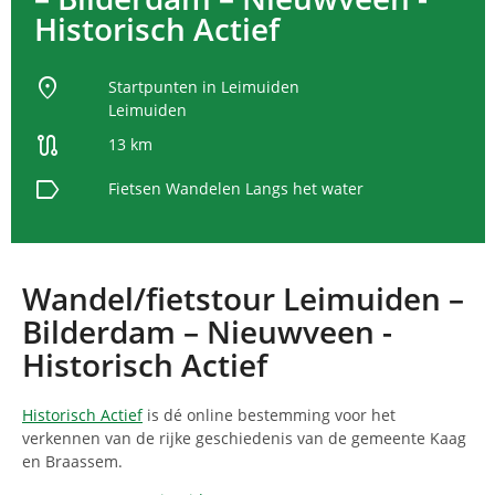
Historisch Actief
location_on
Startpunten in Leimuiden
Leimuiden
route
13 km
label
Fietsen
Wandelen
Langs het water
Wandel/fietstour Leimuiden –
Bilderdam – Nieuwveen -
Historisch Actief
Historisch Actief
is dé online bestemming voor het
verkennen van de rijke geschiedenis van de gemeente Kaag
en Braassem.