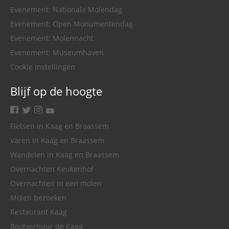
Evenement: Nationale Molendag
Evenement: Open Monumentendag
Evenement: Molennacht
Evenement: Museumhaven
Cookie instellingen
Blijf op de hoogte
facebook
twitter
instagram
youtube
Fietsen in Kaag en Braassem
Varen in Kaag en Braassem
Wandelen in Kaag en Braassem
Overnachten Keukenhof
Overnachten in een molen
Molen bezoeken
Restaurant Kaag
Bootverhuur de Kaag