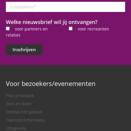
E-
mailadres
*
Welke nieuwsbrief wil jij ontvangen?
voor partners en
voor recreanten
relaties
Inschrijven
Voor bezoekers/evenementen
Plan je bezoek
Zien en doen
Ontdek het gebied
Toeristeninformatie
Uitagenda