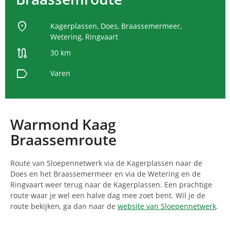
location_on
Kagerplassen, Does, Braassemermeer,
Wetering, Ringvaart
route
30 km
label
Varen
Warmond Kaag
Braassemroute
Route van Sloepennetwerk via de Kagerplassen naar de
Does en het Braassemermeer en via de Wetering en de
Ringvaart weer terug naar de Kagerplassen. Een prachtige
route waar je wel een halve dag mee zoet bent. Wil je de
route bekijken, ga dan naar de
website van Sloepennetwerk
.