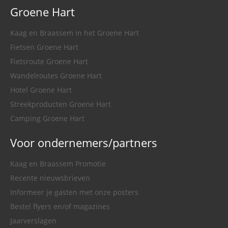
Groene Hart
Kaag en Braassem in het Groene Hart
Fietsen Groene Hart
Fietsroute Groene Hart
Wandelroutes Groene Hart
Hotel Groene Hart
Streekproducten Groene Hart
Camping Groene Hart
Voor ondernemers/partners
Kaag en Braassem Promotie
Recente nieuwsbrieven
Informeer je gasten met onze posters
Bestel flyers en/of magazines
Jaarverslagen