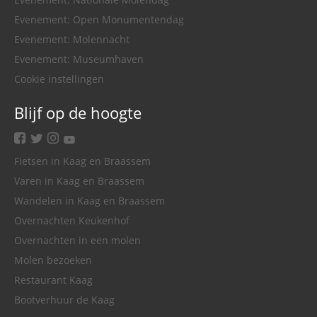
Evenement: Open Monumentendag
Evenement: Molennacht
Evenement: Museumhaven
Cookie instellingen
Blijf op de hoogte
facebook
twitter
instagram
youtube
Fietsen in Kaag en Braassem
Varen in Kaag en Braassem
Wandelen in Kaag en Braassem
Overnachten Keukenhof
Overnachten in een molen
Molen bezoeken
Restaurant Kaag
Bootverhuur de Kaag