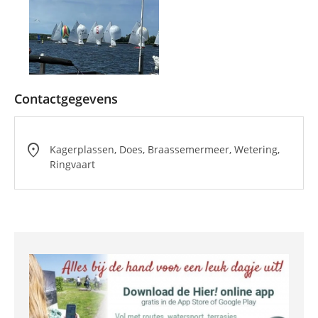
Contactgegevens
location_on
Kagerplassen, Does, Braassemermeer, Wetering,
Ringvaart