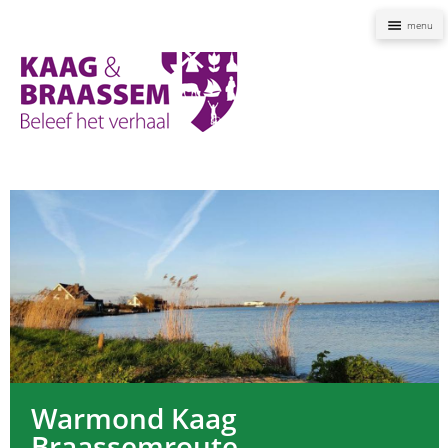
Naviga
Kaag
en
Braassem
Promoties
Warmond Kaag
Braassemroute