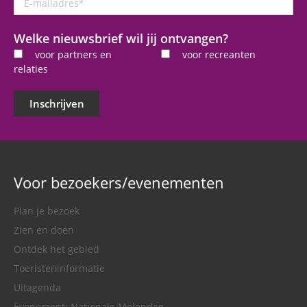
mailadres
*
Welke nieuwsbrief wil jij ontvangen?
voor partners en
voor recreanten
relaties
Inschrijven
Voor bezoekers/evenementen
Plan je bezoek
Zien en doen
Ontdek het gebied
Toeristeninformatie
Uitagenda
Evenement: Nationale Molendag