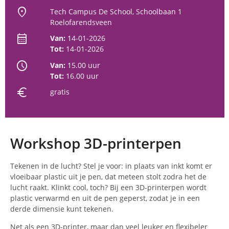
location_on
Tech Campus De School, Schoolbaan 1
Roelofarendsveen
calendar_month
Van:
14-01-2026
Tot:
14-01-2026
schedule
Van:
15.00 uur
Tot:
16.00 uur
euro
gratis
Workshop 3D-printerpen
Tekenen in de lucht? Stel je voor: in plaats van inkt komt er
vloeibaar plastic uit je pen, dat meteen stolt zodra het de
lucht raakt. Klinkt cool, toch? Bij een 3D-printerpen wordt
plastic verwarmd en uit de pen geperst, zodat je in een
derde dimensie kunt tekenen.
Net als een 3D-printer, maar dan veel leuker en flexibeler