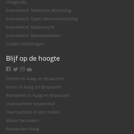
Uitagenda
Evenement: Nationale Molendag
Evenement: Open Monumentendag
Evenement: Molennacht
Evenement: Museumhaven
Cookie instellingen
Blijf op de hoogte
facebook
twitter
instagram
youtube
Fietsen in Kaag en Braassem
Varen in Kaag en Braassem
Wandelen in Kaag en Braassem
Overnachten Keukenhof
Overnachten in een molen
Molen bezoeken
Restaurant Kaag