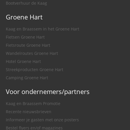
Bootverhuur de Kaag
Groene Hart
Kaag en Braassem in het Groene Hart
Fietsen Groene Hart
Fietsroute Groene Hart
Wandelroutes Groene Hart
Hotel Groene Hart
Streekproducten Groene Hart
Camping Groene Hart
Voor ondernemers/partners
Kaag en Braassem Promotie
Recente nieuwsbrieven
Informeer je gasten met onze posters
Bestel flyers en/of magazines