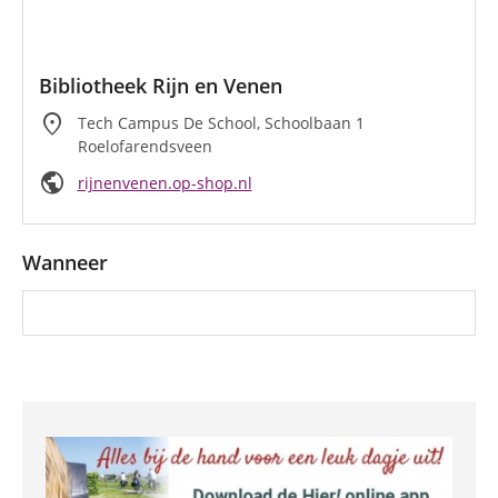
Bibliotheek Rijn en Venen
location_on
Tech Campus De School, Schoolbaan 1
Roelofarendsveen
public
rijnenvenen.op-shop.nl
Wanneer