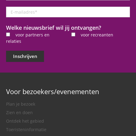
E-
mailadres
*
Welke nieuwsbrief wil jij ontvangen?
voor partners en
voor recreanten
relaties
Inschrijven
Voor bezoekers/evenementen
Plan je bezoek
Zien en doen
Ontdek het gebied
Toeristeninformatie