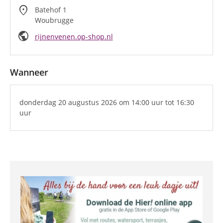
location_on
Batehof 1
Woubrugge
public
rijnenvenen.op-shop.nl
Wanneer
donderdag 20 augustus 2026
om 14:00 uur
tot 16:30
uur