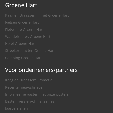
Groene Hart
Kaag en Braassem in het Groene Hart
Fietsen Groene Hart
Fietsroute Groene Hart
Wandelroutes Groene Hart
Hotel Groene Hart
Streekproducten Groene Hart
Camping Groene Hart
Voor ondernemers/partners
Kaag en Braassem Promotie
Recente nieuwsbrieven
Informeer je gasten met onze posters
Bestel flyers en/of magazines
Jaarverslagen