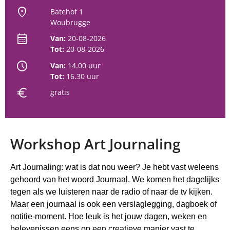
location_on
Batehof 1
Woubrugge
calendar_month
Van:
20-08-2026
Tot:
20-08-2026
schedule
Van:
14.00 uur
Tot:
16.30 uur
euro
gratis
Workshop Art Journaling
Art Journaling: wat is dat nou weer? Je hebt vast weleens
gehoord van het woord Journaal. We komen het dagelijks
tegen als we luisteren naar de radio of naar de tv kijken.
Maar een journaal is ook een verslaglegging, dagboek of
notitie-moment. Hoe leuk is het jouw dagen, weken en
belevenissen eens op een creatieve manier vast te