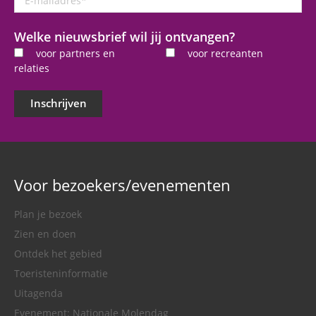
mailadres
*
Welke nieuwsbrief wil jij ontvangen?
voor partners en
voor recreanten
relaties
Inschrijven
Voor bezoekers/evenementen
Plan je bezoek
Zien en doen
Ontdek het gebied
Toeristeninformatie
Uitagenda
Evenement: Nationale Molendag