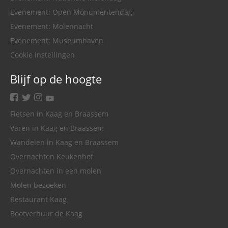
Evenement: Open Monumentendag
Evenement: Molennacht
Evenement: Museumhaven
Cookie instellingen
Blijf op de hoogte
facebook
twitter
instagram
youtube
Fietsen in Kaag en Braassem
Varen in Kaag en Braassem
Wandelen in Kaag en Braassem
Overnachten Keukenhof
Overnachten in een molen
Molen bezoeken
Restaurant Kaag
Bootverhuur de Kaag