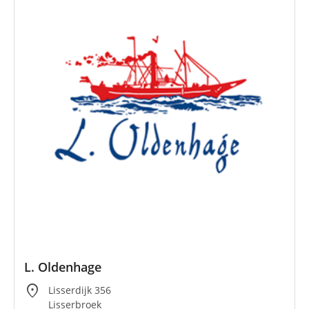
L. Oldenhage
location_on
Lisserdijk 356
Lisserbroek