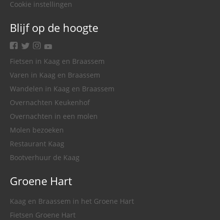
Cookie instellingen
Blijf op de hoogte
facebook
twitter
instagram
youtube
Fietsen in Kaag en Braassem
Varen in Kaag en Braassem
Wandelen in Kaag en Braassem
Overnachten Keukenhof
Overnachten in een molen
Molen bezoeken
Restaurant Kaag
Bootverhuur de Kaag
Groene Hart
Kaag en Braassem in het Groene Hart
Fietsen Groene Hart