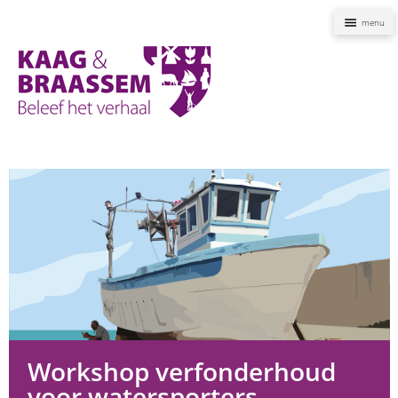
Naviga
Kaag
en
Braassem
Promoties
Workshop verfonderhoud
voor watersporters