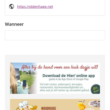
public
https://oldenhage.net
Wanneer