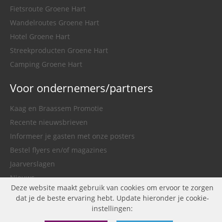
Fietsroute Groene Hart
Wandelroutes Groene Hart
Hotel Groene Hart
Streekproducten Groene Hart
Camping Groene Hart
Voor ondernemers/partners
Kaag en Braassem Promotie
Recente nieuwsbrieven
Informeer je gasten met onze posters
Bestel flyers en/of magazines
Jaarverslagen
Nieuws
Deze website maakt gebruik van cookies om ervoor te zorgen
Gemeente Kaag en Braassem
dat je de beste ervaring hebt. Update hieronder je cookie-
instellingen: