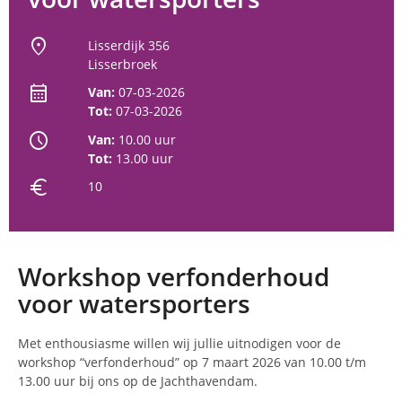
location_on
Lisserdijk 356
Lisserbroek
calendar_month
Van:
07-03-2026
Tot:
07-03-2026
schedule
Van:
10.00 uur
Tot:
13.00 uur
euro
10
Workshop verfonderhoud
voor watersporters
Met enthousiasme willen wij jullie uitnodigen voor de
workshop “verfonderhoud” op 7 maart 2026 van 10.00 t/m
13.00 uur bij ons op de Jachthavendam.