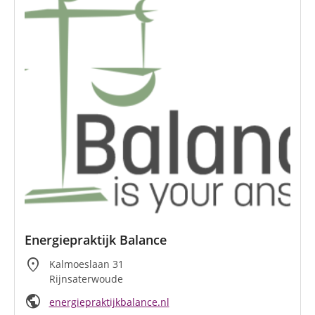
Energiepraktijk Balance
location_on
Kalmoeslaan 31
Rijnsaterwoude
public
energiepraktijkbalance.nl