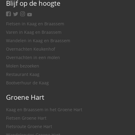
Blijf op de hoogte
facebook
twitter
instagram
youtube
Fietsen in Kaag en Braassem
Varen in Kaag en Braassem
Wandelen in Kaag en Braassem
Overnachten Keukenhof
Overnachten in een molen
Molen bezoeken
Restaurant Kaag
Bootverhuur de Kaag
Groene Hart
Kaag en Braassem in het Groene Hart
Fietsen Groene Hart
Fietsroute Groene Hart
Wandelroutes Groene Hart