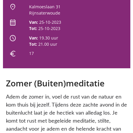
location_on
Kalmoeslaan 31
Rijnsaterwoude
calendar_month
Van:
25-10-2023
Tot:
25-10-2023
schedule
Van:
19.30 uur
Tot:
21.00 uur
euro
17
Zomer (Buiten)meditatie
Adem de zomer in, voel de rust van de natuur en
kom thuis bij jezelf. Tijdens deze zachte avond in de
buitenlucht laat je de hectiek van alledag los. Je
komt tot rust met begeleide meditatie, stilte,
aandacht voor je adem en de helende kracht van