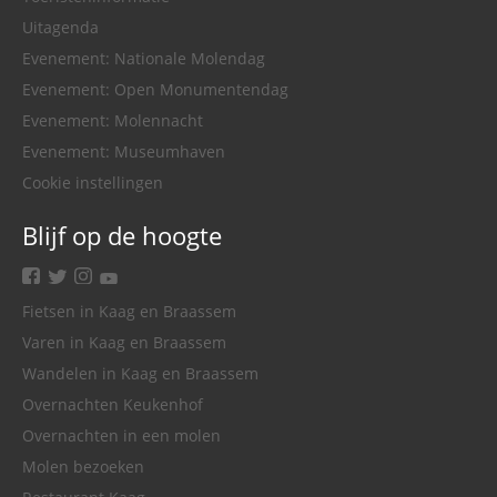
Uitagenda
Evenement: Nationale Molendag
Evenement: Open Monumentendag
Evenement: Molennacht
Evenement: Museumhaven
Cookie instellingen
Blijf op de hoogte
facebook
twitter
instagram
youtube
Fietsen in Kaag en Braassem
Varen in Kaag en Braassem
Wandelen in Kaag en Braassem
Overnachten Keukenhof
Overnachten in een molen
Molen bezoeken