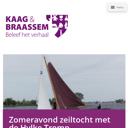
Naviga
Kaag
en
Braassem
Promoties
Zomeravond zeiltocht met
de Hylke Tromp