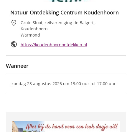
Natuur Ontdekking Centrum Koudenhoorn
location_on
Grote Sloot, zeilvereniging de Balgerij,
Koudenhoorn
Warmond
public
https://koudenhoornontdekken.nl
Wanneer
zondag 23 augustus 2026
om 13:00 uur
tot 17:00 uur