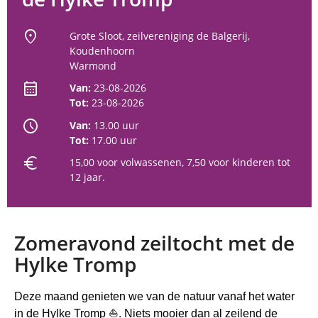
location_on
Grote Sloot, zeilvereniging de Balgerij,
Koudenhoorn
Warmond
calendar_month
Van:
23-08-2026
Tot:
23-08-2026
schedule
Van:
13.00 uur
Tot:
17.00 uur
euro
15,00 voor volwassenen, 7,50 voor kinderen tot
12 jaar.
Zomeravond zeiltocht met de
Hylke Tromp
Deze maand genieten we van de natuur vanaf het water
in de Hylke Tromp
⛵
. Niets mooier dan al zeilend de