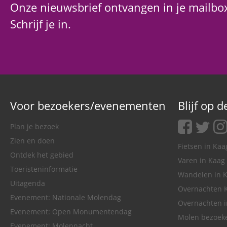
Onze nieuwsbrief ontvangen in je mailbo
Schrijf je in.
Voor bezoekers/evenementen
Blijf op 
facebook
twitter
ins
Plan je bezoek
Zien en doen
Fietsen in Ka
Ontdek het gebied
Varen in Kaag
Toeristeninformatie
Wandelen in 
Uitagenda
Overnachten 
Evenement: Nationale Molendag
Overnachten 
Evenement: Open Monumentendag
Molen bezoek
Evenement: Molennacht