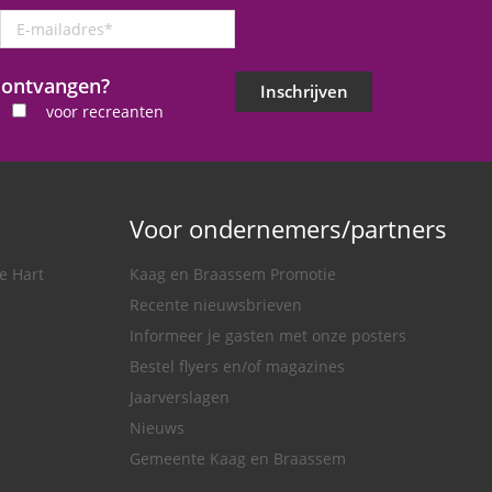
E-
mailadres
*
j ontvangen?
Inschrijven
voor recreanten
Voor ondernemers/partners
e Hart
Kaag en Braassem Promotie
Recente nieuwsbrieven
Informeer je gasten met onze posters
Bestel flyers en/of magazines
Jaarverslagen
Nieuws
Gemeente Kaag en Braassem