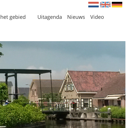
Nederlands
Engels
Du
het gebied
Uitagenda
Nieuws
Video
en
 en Plassen
len
 omgeving
 initiatieven