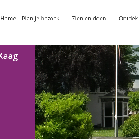
Home
Plan je bezoek
Zien en doen
Ontdek 
Bereikbaarheid
Arrangementen
Dorp
Toeristeninformatie
Bezienswaardigheden
Meren
Kaag
Overnachten
Eten & Drinken
Verha
Groepslocaties
Routes
In de
Voorzieningen
Streekproducten
Lokale
Vermaak
Waterrecreatie