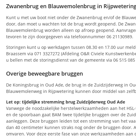
Zwanenbrug en Blauwemolenbrug in Rijpweterin
Kunt u met uw boot niet onder de Zwanenbrug en/of de Blauw
door, dan moet u wachten tot de brug wordt geopend. De Zwa
Blauwemolenbrug worden alleen op afroep geopend. Aanvrage
tevoren te zijn doorgegeven via telefoonnummer 06 21130989.
Storingen kunt u op werkdagen tussen 08.30 en 17.00 uur mel
Braassem via 071 3327272 (Afdeling O&R Civiele Kunstwerkenbe
u bellen met de storingsdienst van de gemeente via 06 515 085
Overige beweegbare bruggen
De Koningsbrug in Oud Ade, de brug in de Zuidzijderweg in Ou
Blauwemolenweg in Rijpwetering kunnen door middel van zelf
Let op: tijdelijke stremming brug Zuidzijderweg Oud Ade
Vanwege de noodzakelijke herstelwerkzaamheden aan het HSL-v
en de spoorbaan gaat BAM twee tijdelijke bruggen over de Zuid
aanleggen. Deze bruggen leiden tot een stremming van het vaar
dan 40 centimeter kunnen straks nog onder de bruggen door. 
omvaren. Voor deze eerste fase van onze werkzaamheden aan 