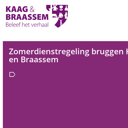
Kaag
en
Braassem
Promoties
Zomerdienstregeling bruggen 
en Braassem
label