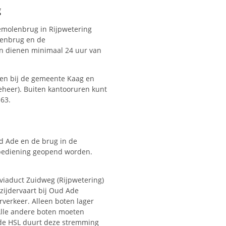
g
emolenbrug in Rijpwetering
nenbrug en de
n dienen minimaal 24 uur van
den bij de gemeente Kaag en
heer). Buiten kantooruren kunt
 63.
d Ade en de brug in de
bediening geopend worden.
iaduct Zuidweg (Rijpwetering)
zijdervaart bij Oud Ade
verkeer. Alleen boten lager
Alle andere boten moeten
de HSL duurt deze stremming