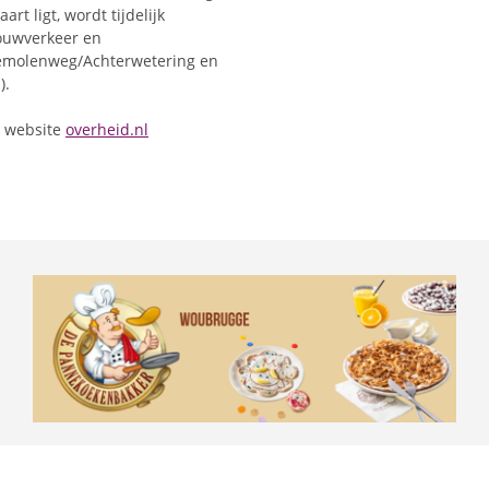
rt ligt, wordt tijdelijk
bouwverkeer en
emolenweg/Achterwetering en
).
e website
overheid.nl