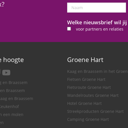
x?
Naam
Welke nieuwsbrief wil ji
voor partners en relaties
de hoogte
Groene Hart
tagram
youtube
Kaag en Braassem in het Groen
Fietsen Groene Hart
ag en Braassem
Fietsroute Groene Hart
 en Braassem
Wandelroutes Groene Hart
Kaag en Braassem
Hotel Groene Hart
Keukenhof
Streekproducten Groene Hart
in een molen
Camping Groene Hart
en