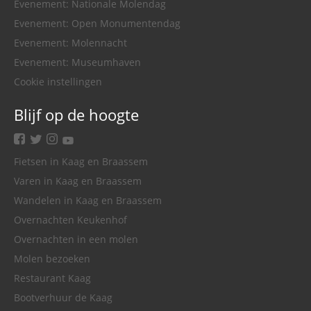
Evenement: Nationale Molendag
Evenement: Open Monumentendag
Evenement: Molennacht
Evenement: Museumhaven
Cookie instellingen
Blijf op de hoogte
facebook
twitter
instagram
youtube
Fietsen in Kaag en Braassem
Varen in Kaag en Braassem
Wandelen in Kaag en Braassem
Overnachten Keukenhof
Overnachten in een molen
Molen bezoeken
Restaurant Kaag
Bootverhuur de Kaag