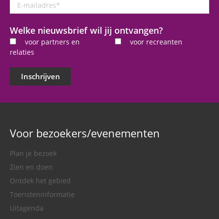
E-
mailadres
*
Welke nieuwsbrief wil jij ontvangen?
voor partners en
voor recreanten
relaties
Inschrijven
Voor bezoekers/evenementen
Plan je bezoek
Zien en doen
Ontdek het gebied
Toeristeninformatie
Uitagenda