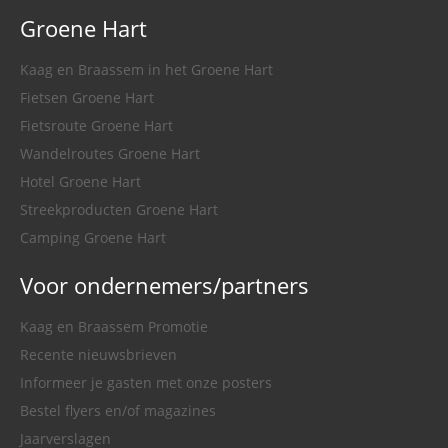
Groene Hart
Kaag en Braassem in het Groene Hart
Fietsen Groene Hart
Fietsroute Groene Hart
Wandelroutes Groene Hart
Hotel Groene Hart
Streekproducten Groene Hart
Camping Groene Hart
Voor ondernemers/partners
Kaag en Braassem Promotie
Recente nieuwsbrieven
Informeer je gasten met onze posters
Bestel flyers en/of magazines
Jaarverslagen