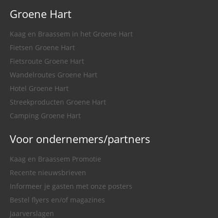
Groene Hart
Kaag en Braassem in het Groene Hart
Fietsen Groene Hart
Fietsroute Groene Hart
Wandelroutes Groene Hart
Hotel Groene Hart
Streekproducten Groene Hart
Camping Groene Hart
Voor ondernemers/partners
Kaag en Braassem Promotie
Recente nieuwsbrieven
Informeer je gasten met onze posters
Bestel flyers en/of magazines
Jaarverslagen