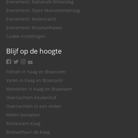
Evenement: Nationale Molendag
Evenement: Open Monumentendag
Evenement: Molennacht
Evenement: Museumhaven
Cookie instellingen
Blijf op de hoogte
facebook
twitter
instagram
youtube
Fietsen in Kaag en Braassem
Varen in Kaag en Braassem
Wandelen in Kaag en Braassem
Overnachten Keukenhof
Overnachten in een molen
Molen bezoeken
Restaurant Kaag
Bootverhuur de Kaag