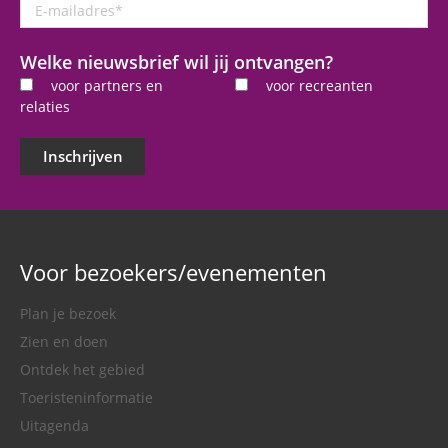
E-
mailadres
*
Welke nieuwsbrief wil jij ontvangen?
voor partners en
voor recreanten
relaties
Inschrijven
Voor bezoekers/evenementen
Plan je bezoek
Zien en doen
Ontdek het gebied
Toeristeninformatie
Uitagenda