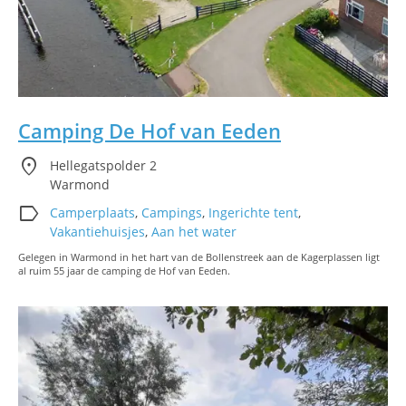
Camping De Hof van Eeden
location_on
Hellegatspolder 2
Warmond
label
Camperplaats
,
Campings
,
Ingerichte tent
,
Vakantiehuisjes
,
Aan het water
Gelegen in Warmond in het hart van de Bollenstreek aan de Kagerplassen ligt
al ruim 55 jaar de camping de Hof van Eeden.