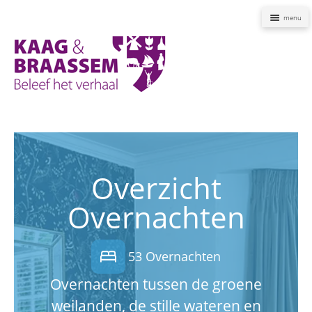
Naviga
Kaag
en
Braassem
Promoties
Overzicht
Overnachten
bed
53 Overnachten
Overnachten tussen de groene
weilanden, de stille wateren en