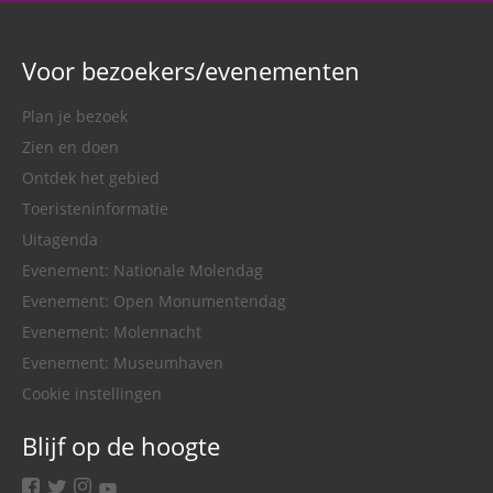
Voor bezoekers/evenementen
Plan je bezoek
Zien en doen
Ontdek het gebied
Toeristeninformatie
Uitagenda
Evenement: Nationale Molendag
Evenement: Open Monumentendag
Evenement: Molennacht
Evenement: Museumhaven
Cookie instellingen
Blijf op de hoogte
facebook
twitter
instagram
youtube