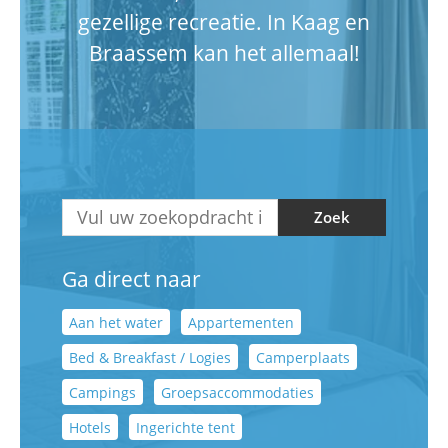
gezellige recreatie. In Kaag en
Braassem kan het allemaal!
Zoek
Ga direct naar
Aan het water
Appartementen
Bed & Breakfast / Logies
Camperplaats
Campings
Groepsaccommodaties
Hotels
Ingerichte tent