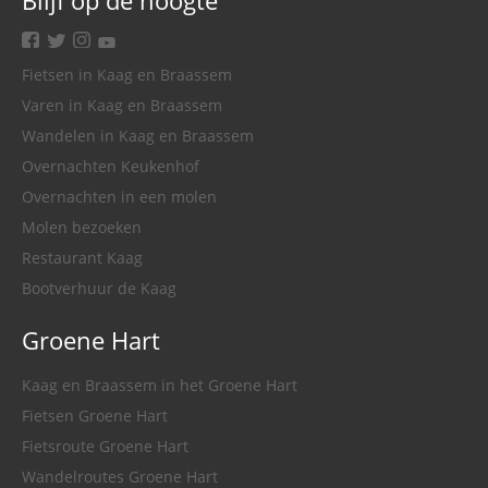
facebook
twitter
instagram
youtube
Fietsen in Kaag en Braassem
Varen in Kaag en Braassem
Wandelen in Kaag en Braassem
Overnachten Keukenhof
Overnachten in een molen
Molen bezoeken
Restaurant Kaag
Bootverhuur de Kaag
Groene Hart
Kaag en Braassem in het Groene Hart
Fietsen Groene Hart
Fietsroute Groene Hart
Wandelroutes Groene Hart