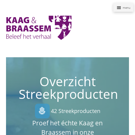
Naviga
Kaag
en
Braassem
Promoties
Overzicht
Streekproducten
local_florist
42 Streekproducten
Proef het échte Kaag en
Braassem in onze