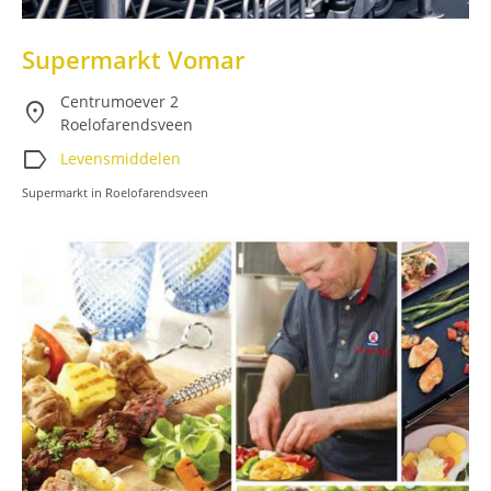
Supermarkt Vomar
Centrumoever 2
location_on
Roelofarendsveen
label
Levensmiddelen
Supermarkt in Roelofarendsveen