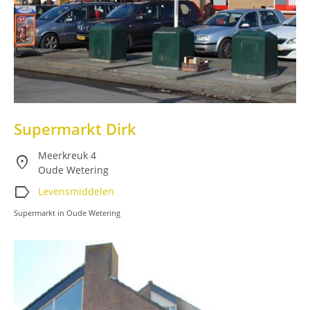
Supermarkt Dirk
Meerkreuk 4
location_on
Oude Wetering
label
Levensmiddelen
Supermarkt in Oude Wetering