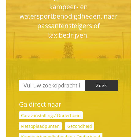
kampeer- en
watersportbenodigdheden, naar
passantensteigers of
taxibedrijven.
Zoek
Ga direct naar
Caravanstalling / Onderhoud
Fietsoplaadpunten
Gezondheid
Kampeerbenodigdheden / Onderhoud