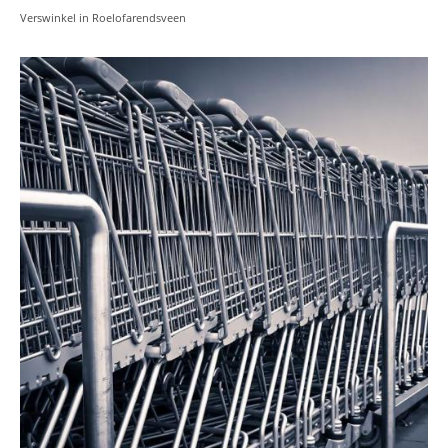
Verswinkel in Roelofarendsveen