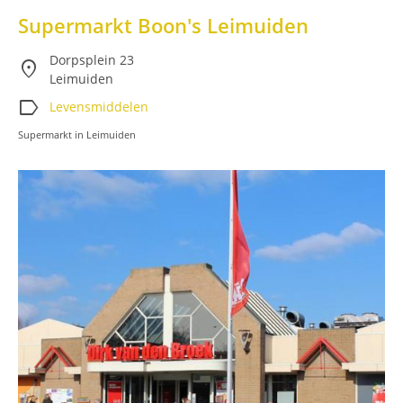
Supermarkt Boon's Leimuiden
Dorpsplein 23
location_on
Leimuiden
label
Levensmiddelen
Supermarkt in Leimuiden