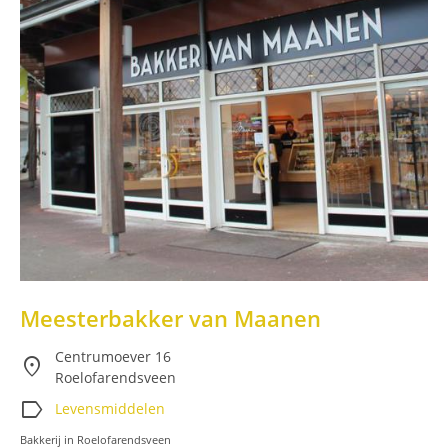
Meesterbakker van Maanen
Centrumoever 16
location_on
Roelofarendsveen
label
Levensmiddelen
Bakkerij in Roelofarendsveen