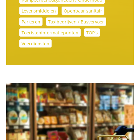
Levensmiddelen
Openbaar sanitair
Parkeren
Taxibedrijven / Busvervoer
Toeristeninformatiepunten
TOP's
Veerdiensten