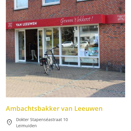
Ambachtsbakker van Leeuwen
Dokter Stapenséastraat 10
location_on
Leimuiden