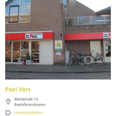
Poel Vers
Westeinde 13
location_on
Roelofarendsveen
label
Levensmiddelen