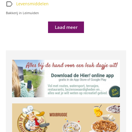
label
Levensmiddelen
Bakkerij in Leimuiden
Laad meer