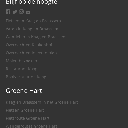
Blijf op de hoogte
facebook
twitter
instagram
youtube
Fietsen in Kaag en Braassem
Varen in Kaag en Braassem
Wandelen in Kaag en Braassem
Overnachten Keukenhof
Overnachten in een molen
Molen bezoeken
Restaurant Kaag
Bootverhuur de Kaag
Groene Hart
Kaag en Braassem in het Groene Hart
Fietsen Groene Hart
Fietsroute Groene Hart
Wandelroutes Groene Hart