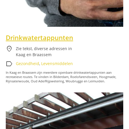
Drinkwatertappunten
location_on
Zie tekst, diverse adressen in
Kaag en Braassem
label
Gezondheid
,
Levensmiddelen
In Kaag en Braassem zijn meerdere openbare drinkwatertappunten aan
recreatieve routes. Te vinden in Bilderdam, Roelofarendsveen, Hoogmade,
Rijnsaterwoude, Oud Ade/Rijpwetering, Woubrugge en Leimuiden.