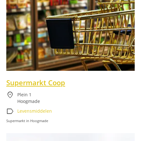
Supermarkt Coop
location_on
Plein 1
Hoogmade
label
Levensmiddelen
Supermarkt in Hoogmade