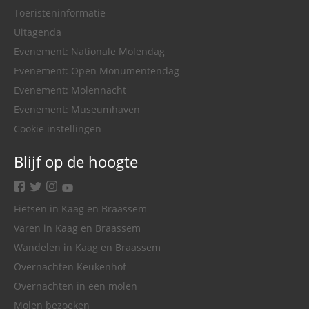
Toeristeninformatie
Uitagenda
Evenement: Nationale Molendag
Evenement: Open Monumentendag
Evenement: Molennacht
Evenement: Museumhaven
Cookie instellingen
Blijf op de hoogte
facebook
twitter
instagram
youtube
Fietsen in Kaag en Braassem
Varen in Kaag en Braassem
Wandelen in Kaag en Braassem
Overnachten Keukenhof
Overnachten in een molen
Molen bezoeken