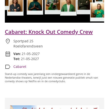
Cabaret: Knock Out Comedy Crew
location_on
Sportpad 25
Roelofarendsveen
calendar_month
Van:
21-05-2027
Tot:
21-05-2027
label
Cabaret
Stand-up comedy was jarenlang een ondergewaardeerd genre in de
Nederlandse theaters, terwijl juist een nieuwe generatie publiek smult van
comedy shows op Netflix en in de comedyclubs.