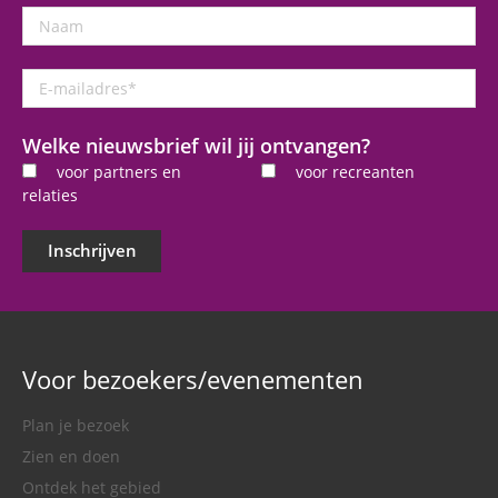
Naam
E-
mailadres
*
Welke nieuwsbrief wil jij ontvangen?
voor partners en
voor recreanten
relaties
Inschrijven
Voor bezoekers/evenementen
Plan je bezoek
Zien en doen
Ontdek het gebied