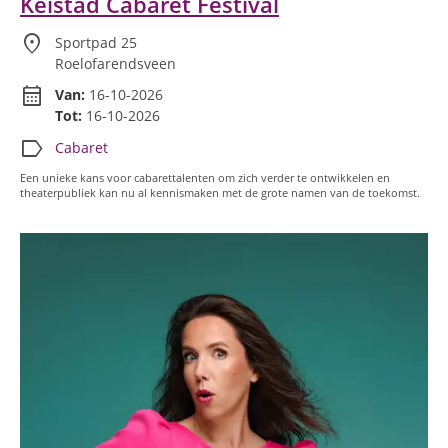
Keistad Cabaret Festival
location_on
Sportpad 25
Roelofarendsveen
calendar_month
Van:
16-10-2026
Tot:
16-10-2026
label
Cabaret
Een unieke kans voor cabarettalenten om zich verder te ontwikkelen en
theaterpubliek kan nu al kennismaken met de grote namen van de toekomst.