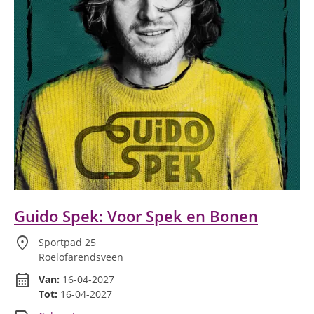
Guido Spek: Voor Spek en Bonen
location_on
Sportpad 25
Roelofarendsveen
calendar_month
Van:
16-04-2027
Tot:
16-04-2027