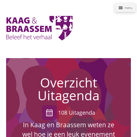
Naviga
Kaag
en
Braassem
Promoties
Overzicht
Uitagenda
calendar_month
108 Uitagenda
In Kaag en Braassem weten ze
wel hoe je een leuk evenement