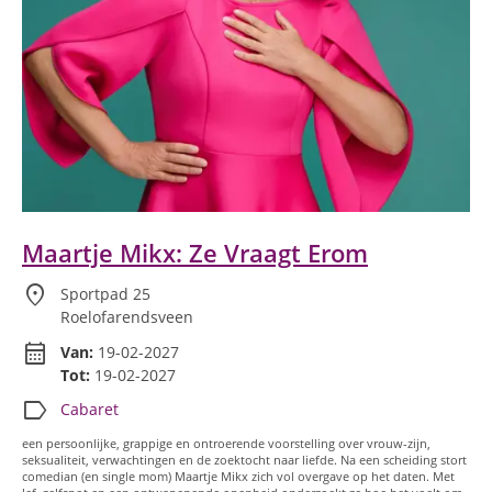
Maartje Mikx: Ze Vraagt Erom
location_on
Sportpad 25
Roelofarendsveen
calendar_month
Van:
19-02-2027
Tot:
19-02-2027
label
Cabaret
een persoonlijke, grappige en ontroerende voorstelling over vrouw-zijn,
seksualiteit, verwachtingen en de zoektocht naar liefde. Na een scheiding stort
comedian (en single mom) Maartje Mikx zich vol overgave op het daten. Met