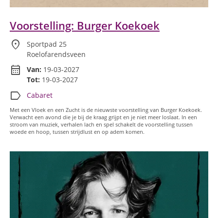
Voorstelling: Burger Koekoek
location_on
Sportpad 25
Roelofarendsveen
calendar_month
Van:
19-03-2027
Tot:
19-03-2027
label
Cabaret
Met een Vloek en een Zucht is de nieuwste voorstelling van Burger Koekoek.
Verwacht een avond die je bij de kraag grijpt en je niet meer loslaat. In een
stroom van muziek, verhalen lach en spel schakelt de voorstelling tussen
woede en hoop, tussen strijdlust en op adem komen.